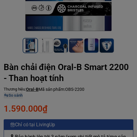
Bàn chải điện Oral-B Smart 2200
- Than hoạt tính
Thương hiệu:
Oral-B
Mã sản phẩm:
OBS-2200
So sánh
1.590.000₫
Chỉ có tại LivingUp
🎗 Bảo hành lên tới 3 năm (xem chi tiết mô tả từng sản