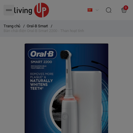
0
Trang chủ
/
Oral-B Smart
/
Bàn chải điện Oral-B Smart 2200 - Than hoạt tính