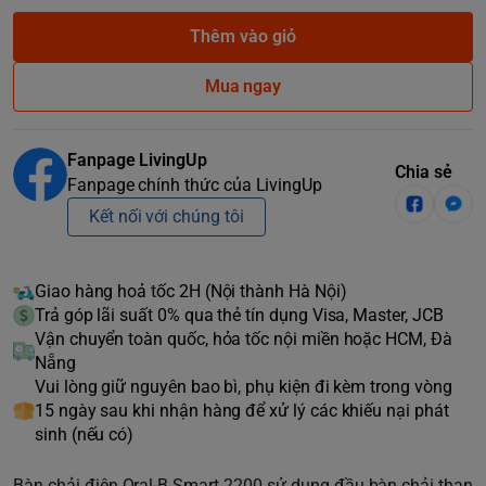
Thêm vào giỏ
Mua ngay
Fanpage LivingUp
Chia sẻ
Fanpage chính thức của LivingUp
Kết nối với chúng tôi
Giao hàng hoả tốc 2H (Nội thành Hà Nội)
Trả góp lãi suất 0% qua thẻ tín dụng Visa, Master, JCB
Vận chuyển toàn quốc, hỏa tốc nội miền hoặc HCM, Đà
Nẵng
Vui lòng giữ nguyên bao bì, phụ kiện đi kèm trong vòng
15 ngày sau khi nhận hàng để xử lý các khiếu nại phát
sinh (nếu có)
Bàn chải điện Oral-B Smart 2200 sử dụng đầu bàn chải than