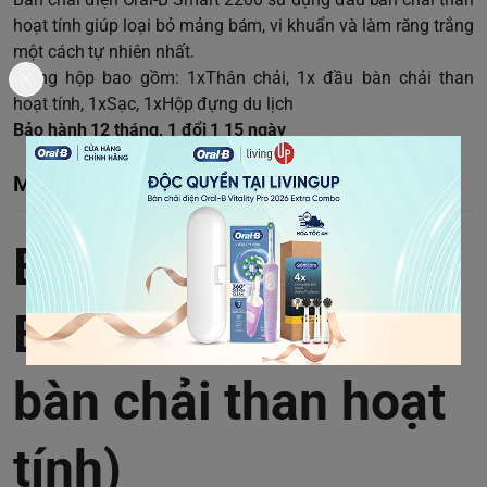
hoạt tính giúp loại bỏ mảng bám, vi khuẩn và làm răng trắng
một cách tự nhiên nhất.
Trong hộp bao gồm: 1xThân chải, 1x đầu bàn chải than
hoạt tính, 1xSạc, 1xHộp đựng du lịch
Bảo hành 12 tháng, 1 đổi 1 15 ngày
Mô tả chi tiết
Bàn chải điện Oral-
B Smart 2200 (đầu
bàn chải than hoạt
tính)