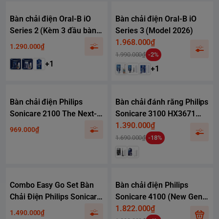
Bàn chải điện Oral-B iO
Bàn chải điện Oral-B iO
Series 2 (Kèm 3 đầu bàn
Series 3 (Model 2026)
chải thay thế)
1.968.000₫
1.290.000₫
1.990.000₫
-2%
+1
+1
Bàn chải điện Philips
Bàn chải đánh răng Philips
Sonicare 2100 The Next-
Sonicare 3100 HX3671
Generation
(Value Starter Set)
1.390.000₫
969.000₫
1.690.000₫
-18%
Combo Easy Go Set Bàn
Bàn chải điện Philips
Chải Điện Philips Sonicare
Sonicare 4100 (New Gen
1100 & tăm nước du lịch
2026) - Value Starter Set
1.822.000₫
1.490.000₫