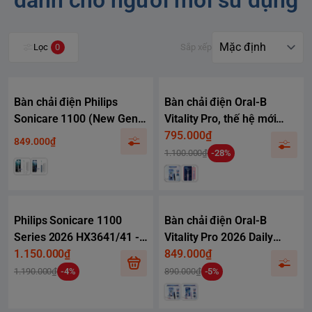
Lọc
0
Sắp xếp
Bàn chải điện Philips
Bàn chải điện Oral-B
Sonicare 1100 (New Gen
Vitality Pro, thế hệ mới
2026) - Value Starter Set -
2026, 3 chế độ
795.000₫
849.000₫
sạc có dây
1.100.000₫
-28%
Philips Sonicare 1100
Bàn chải điện Oral-B
Series 2026 HX3641/41 -
Vitality Pro 2026 Daily
Sạc không dây - Kèm 5
1.150.000₫
Extra Combo, 5 đầu bàn
849.000₫
đầu bàn chải
chải, 3 chế độ làm sạch
1.190.000₫
-4%
890.000₫
-5%