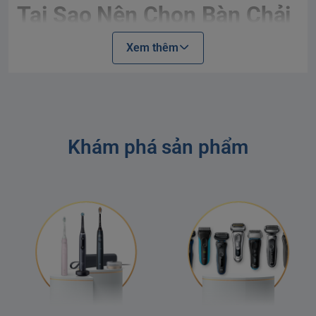
Tại Sao Nên Chọn Bàn Chải
Điện Cơ Bản?
Xem thêm
Dễ Dàng Sử Dụng:
Những bàn chải này được thiết kế
đặc biệt cho những người mới bắt đầu, giúp bạn nhanh
chóng làm quen với thói quen chăm sóc răng miệng.
Thời Gian Sử Dụng Pin Lâu:
Với thời gian sử dụng pin lên
đến
14 ngày
, bạn sẽ không phải lo lắng về việc sạc
Khám phá sản phẩm
thường xuyên.
Công Nghệ Tiên Tiến:
Các sản phẩm này không chỉ giúp
làm sạch hiệu quả mà còn bảo vệ nướu của bạn với cảm
biến áp lực thông minh.
Sản Phẩm Tiêu Biểu:
Philips Sonicare 1100:
Bàn chải điện cơ bản với khả
năng làm sạch hiệu quả, dễ dàng sử dụng cho người
mới.
Philips Sonicare 2100:
Cung cấp chế độ làm sạch tối ưu,
giúp loại bỏ mảng bám hiệu quả.