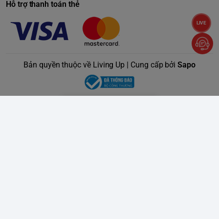
Hỗ trợ thanh toán thẻ
LIVE
Bản quyền thuộc về Living Up | Cung cấp bởi
Sapo