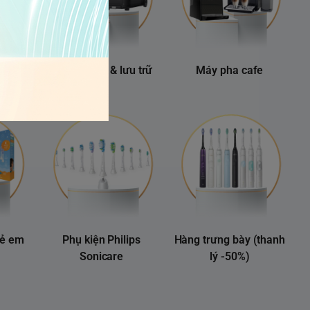
 khí
Năng lượng & lưu trữ
Máy pha cafe
rẻ em
Phụ kiện Philips
Hàng trưng bày (thanh
Sonicare
lý -50%)