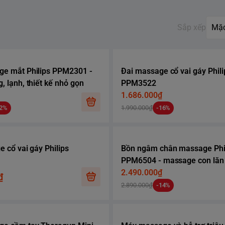
Sắp xếp
e mắt Philips PPM2301 -
Đai massage cổ vai gáy Phili
 lạnh, thiết kế nhỏ gọn
PPM3522
1.686.000₫
22%
1.990.000₫
-16%
 cổ vai gáy Philips
Bồn ngâm chân massage Phi
PPM6504 - massage con lăn
nước nóng
2.490.000₫
₫
2.890.000₫
-14%