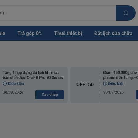
ale
Trả góp 0%
Thuê thiết bị
Đặt lịch sửa chữa
Tặng 1 hộp đựng du lịch khi mua
Giảm 150,000₫ cho 
bàn chải điện Oral-B Pro, iO Series
phẩmn đơn hàng >3.
ⓘ Điều kiện
ⓘ Điều kiện
OFF150
30/09/2026
30/09/2026
Sao chép