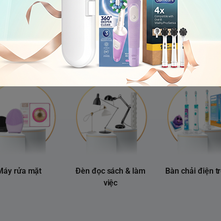
Tăm nước
Máy Massage
Máy lọc không
Máy rửa mặt
Đèn đọc sách & làm
Bàn chải điện t
việc