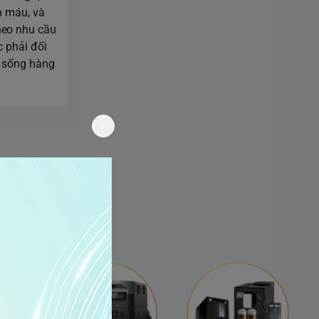
n máu, và
heo nhu cầu
c phải đối
c sống hàng