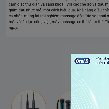
cảm giác thư giãn và sảng khoái. Với các chế độ và đầu ma
giảm đau nhức mỏi một cách hiệu quả. Khả năng điều chỉn
cá nhân, mang lại trải nghiệm massage độc đáo và thoải m
mặt với áp lực công việc, máy massage cơ thể là trợ thủ đ
ngày.