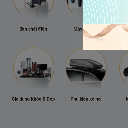
Bàn chải điện
Máy cạo râu
Gia dụng Khỏe & Đẹp
Phụ kiện xe hơi