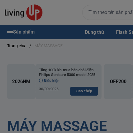
Sản phẩm
Dùng thử
Flash S
Trang chủ
/
MÁY MASSAGE
Tặng 100k khi mua bàn chải điện
Philips Sonicare 5300 model 2025
ⓘ Điều kiện
2026NM
OFF200
30/09/2026
Sao chép
MÁY MASSAGE