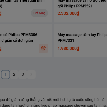
e cầm tay Theragun Mini
Máy massage và hỗ trợ triệu 
ỏ)
gối Philips PPM5521
₫
2.332.000₫
Hết hàng
e cổ Philips PPM3306 -
Máy massage cầm tay Philip
hư giãn cổ đơn giản
PPM7331
₫
1.980.000₫
1
2
3
 quả để giảm căng thẳng và mệt mỏi tích tụ từ cuộc sống hối hả
 dụng tận hưởng những liệu pháp massage chuyên sâu tại nhà,