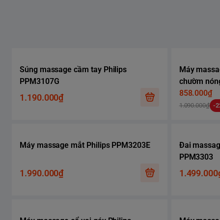
Súng massage cầm tay Philips
Máy massag
PPM3107G
chườm nóng,
858.000₫
1.190.000₫
1.090.000₫
-
Máy massage mắt Philips PPM3203E
Đai massage
PPM3303
1.990.000₫
1.499.000