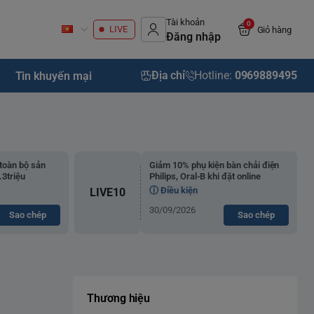
Tài khoản
0
LIVE
Giỏ hàng
Đăng nhập
Địa chỉ
Hotline:
0969889495
Tin khuyến mại
toàn bộ sản
Giảm 10% phụ kiện bàn chải điện
3triệu
Philips, Oral-B khi đặt online
ⓘ Điều kiện
LIVE10
30/09/2026
Sao chép
Sao chép
Thương hiệu