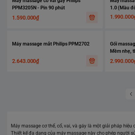
Máy massage cổ vai gáy Philips
Máy massag
PPM3205N - Pin 90 phút
1.0 (Màu đ
1.990.000
1.590.000₫
Máy massage mắt Philips PPM2702
Gối massag
Mềm nhẹ, t
2.643.000₫
2.990.000
Máy massage cơ thể, cổ, vai, và gáy là một giải pháp hiệu
Thiết kế đa dạng của máy massage này cho phép người sử