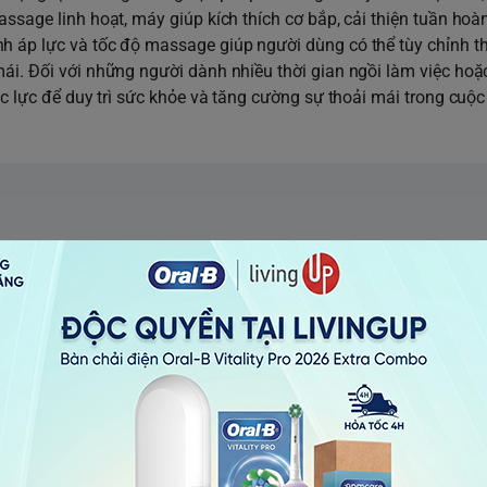
ssage linh hoạt, máy giúp kích thích cơ bắp, cải thiện tuần hoà
h áp lực và tốc độ massage giúp người dùng có thể tùy chỉnh t
ái. Đối với những người dành nhiều thời gian ngồi làm việc hoặ
ắc lực để duy trì sức khỏe và tăng cường sự thoải mái trong cuộ
Khám phá sản phẩm