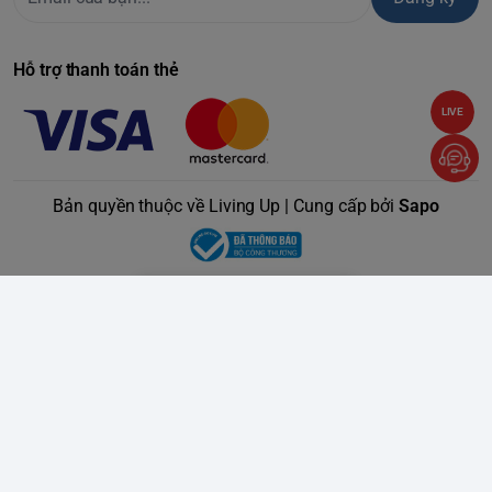
chuyển động của nhân vật hoạt hình. Nếu bé chưa mở ứng
dụng, tay cầm vẫn tự động lưu trữ dữ liệu của tối đa 20 lần
Hỗ trợ thanh toán thẻ
đánh răng và đồng bộ vào lần kết nối tiếp theo.
4. Cách sử dụng Philips
LIVE
Sonicare For Kids HX6321/03
Bước 1:
Cho bé chọn và dán nhãn dán yêu thích lên thân
Bản quyền thuộc về Living Up | Cung cấp bởi
Sapo
máy. Lắp đầu bàn chải và bôi một lượng kem đánh răng
vừa đủ.
Bước 2:
Mở ứng dụng Sonicare For Kids trên điện thoại hoặc
máy tính bảng (nhớ bật Bluetooth).
Bước 3:
Chọn chế độ chải (Nhẹ/Mạnh). Đưa bàn chải vào
miệng bé, bật nguồn và để bé chải theo hướng dẫn trực
quan của nhân vật Sparkly trên màn hình. Tính năng
KidPacer
sẽ phát ra âm thanh nhắc bé chuyển sang vùng
răng khác.
Bước 4:
Sau 2 phút (
KidTimer
), máy tự động dừng, bé nhận
phần thưởng trên ứng dụng. Tháo đầu bàn chải, rửa sạch