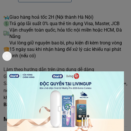
Giao hàng hoả tốc 2H (Nội thành Hà Nội)
Trả góp lãi suất 0% qua thẻ tín dụng Visa, Master, JCB
Vận chuyển toàn quốc, hỏa tốc nội miền hoặc HCM, Đà
Nẵng
Vui lòng giữ nguyên bao bì, phụ kiện đi kèm trong vòng
15 ngày sau khi nhận hàng để xử lý các khiếu nại phát
sinh (nếu có)
Làm theo hướng dẫn trên ứng dụng dễ dàng
Giúp phát triển thói quen đánh răng của trẻ
Sản phẩm đi kèm với 04 đầu bàn chải tròn nhỏ cho bé từ 3+,
nếu quý khách cần đầu bàn chải cho bé 7+ có thể tham
khảo dòng sản phẩm
này
Bảo hành 24 tháng, 1 đổi 1 15 ngày
Mô tả chi tiết