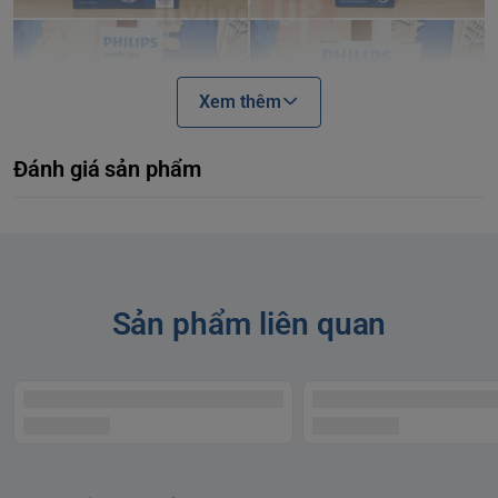
Xem thêm
Đánh giá sản phẩm
1. Philips Sonicare For Kids
HX6321/03 (Xanh nước biển)
Sản phẩm liên quan
có gì nổi bật?
Philips Sonicare For Kids là dòng bàn chải điện sóng âm
được thiết kế đặc biệt dành riêng cho trẻ em, biến việc đánh
răng hàng ngày thành một trải nghiệm thú vị:
Ứng dụng tương tác qua Bluetooth:
Máy kết nối với ứng