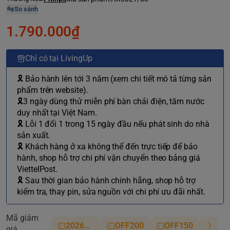
So sánh
1.790.000₫
Chỉ có tại LivingUp
🎗 Bảo hành lên tới 3 năm (xem chi tiết mô tả từng sản
phẩm trên website).
🎗3 ngày dùng thử miễn phí bàn chải điện, tăm nước
duy nhất tại Việt Nam.
🎗 Lỗi 1 đổi 1 trong 15 ngày đầu nếu phát sinh do nhà
sản xuất.
🎗 Khách hàng ở xa không thể đến trực tiếp để bảo
hành, shop hỗ trợ chi phí vận chuyển theo bảng giá
ViettelPost.
🎗 Sau thời gian bảo hành chính hãng, shop hỗ trợ
kiểm tra, thay pin, sửa nguồn với chi phí ưu đãi nhất.
Mã giảm
2026NM
OFF200
OFF150
giá