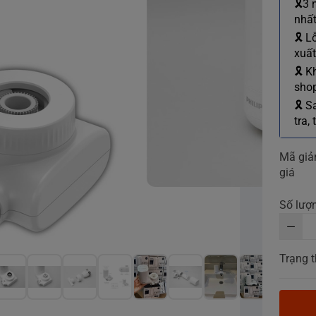
🎗3 
nhất
🎗 L
xuất
🎗 K
shop
🎗 S
tra,
Mã gi
giá
Số lượ
Trạng t