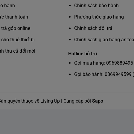
ảo hành
Chính sách bảo hành
àng lắp đặt tại nhà – không cần kỹ thuật
c thanh toán
Phương thức giao hàng
t bị được thiết kế để người dùng có thể tự lắp
trả góp online
Chính sách đổi trả
nhanh chóng. Chỉ cần gắn khớp nối vào vòi
, sau đó nhấn nhẹ để gắn bộ lọc – đơn giản,
cho thuê thiết bị
Chính sách giao hàng an to
nhẹ và không cần dụng cụ chuyên dụng.
nh thu cũ đổi mới
Hotline hỗ trợ
 bỏ hiệu quả clo, chì, vi khuẩn và các tạp
Gọi mua hàng: 0969889495 
 siêu nhỏ
ọc X-Guard Ultra tích hợp công nghệ sợi
Gọi bảo hành: 0869949599 
on hoạt tính cải tiến cùng màng lọc sợi rỗng,
 loại bỏ tới 99,99% vi khuẩn, đồng thời giảm
 đáng kể clo, chì, thuốc trừ sâu, vi nhựa và
hạt siêu nhỏ có kích thước dưới 0,1 micron –
Bản quyền thuộc về Living Up | Cung cấp bởi
Sapo
 đến cho bạn nguồn nước sạch và an toàn
t đối mỗi ngày.