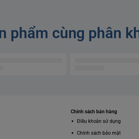
n phẩm cùng phân k
ngọt mát
t kế QuickTwist thông minh – thay bộ lọc
 tích tắc
 thay bộ lọc không còn là nỗi lo! Với cơ chế
nhanh QuickTwist, bạn có thể tự thay lõi lọc
trong vài giây, không cần công cụ hỗ trợ hay
Chính sách bán hàng
thợ đến nhà.
Điều khoản sử dụng
Chính sách bảo mật