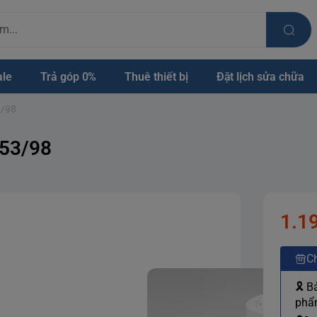
ale
Trả góp 0%
Thuê thiết bị
Đặt lịch sửa chữa
3/98
753/98
1.1
Ch
🎗 B
phẩm