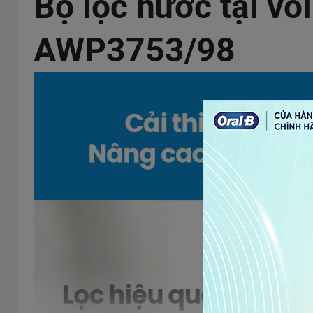
Bộ lọc nước tại vòi
AWP3753/98
Thông số thiết b
Mô-đun lọc thay thế
AWP315
Điều kiện đối với nư
Chất lượng nước đầu vào
Nước máy đô t
Nhiệt độ nước đầu vào
5–38 °C
Áp suất nước đầu vào
0,15 – 0,35 MP
Thông số chu
Thể tích lọc
1200 lít
Tốc độ dòng nước
1,6 lít/phút
Xuất xứ
Hộp lọc
Trung Quốc