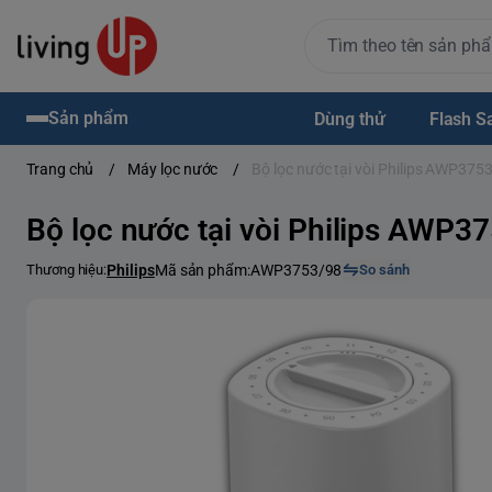
Sản phẩm
Dùng thử
Flash S
Trang chủ
/
Máy lọc nước
/
Bộ lọc nước tại vòi Philips AWP375
Bộ lọc nước tại vòi Philips AWP3
Thương hiệu:
Philips
Mã sản phẩm:
AWP3753/98
So sánh