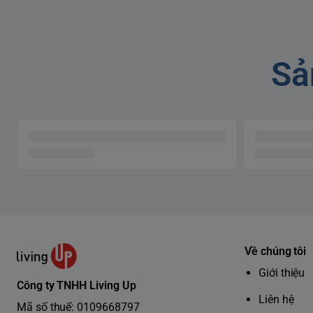
Sả
Dòng nước tinh khiết 
chảy ra trực tiếp từ vòi nước
X-Guard Ultra
Chuyển đổi linh hoạt giữa nước lọc và nước
Thiế
thường chỉ với một thao tác
trong
Thiết bị cho phép bạn dễ dàng chọn chế độ sử
Việc
dụng theo từng mục đích: sử dụng nước đã lọc
vặn 
để uống trực tiếp hoặc nấu ăn, và dùng nước
chỉ 
Về chúng tôi
chưa lọc cho các nhu cầu như tắm, giặt hay vệ
gọi 
sinh thông thường. Sự linh hoạt này giúp bạn
Giới thiệu
Công ty TNHH Living Up
kiểm soát chi phí và chất lượng nước một cách
Liên hệ
thông minh hơn.
Mã số thuế: 0109668797