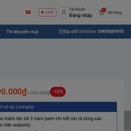
Tài khoản
0
LIVE
Giỏ hàng
Đăng nhập
Địa chỉ
Hotline:
0969889495
Tin khuyến mại
90.000₫
-12%
1.350.000₫
ỉ có tại LivingUp
ảo hành lên tới 3 năm (xem chi tiết mô tả từng sản
 trên website).