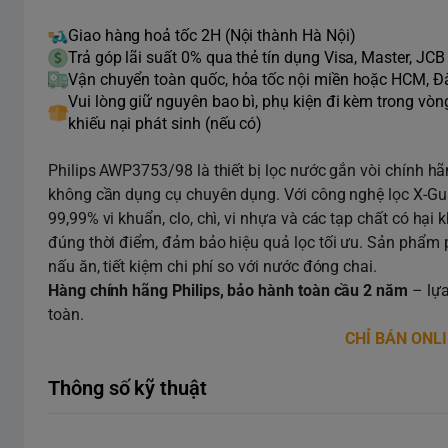
Giao hàng hoả tốc 2H (Nội thành Hà Nội)
Trả góp lãi suất 0% qua thẻ tín dụng Visa, Master, JCB
Vận chuyển toàn quốc, hỏa tốc nội miền hoặc HCM, 
Vui lòng giữ nguyên bao bì, phụ kiện đi kèm trong vò
khiếu nại phát sinh (nếu có)
Philips AWP3753/98 là thiết bị lọc nước gắn vòi chính hã
không cần dụng cụ chuyên dụng. Với công nghệ lọc X-Guard U
99,99% vi khuẩn, clo, chì, vi nhựa và các tạp chất có hại
đúng thời điểm, đảm bảo hiệu quả lọc tối ưu. Sản phẩm 
nấu ăn, tiết kiệm chi phí so với nước đóng chai.
Hàng chính hãng Philips, bảo hành toàn cầu 2 năm
– lựa
toàn.
CHỈ BÁN ONL
Thông số kỹ thuật