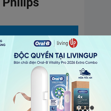
 Philips
ị lọc
ớc đầu vào
hị
a (Baro – đơn vị áp suất)
ng