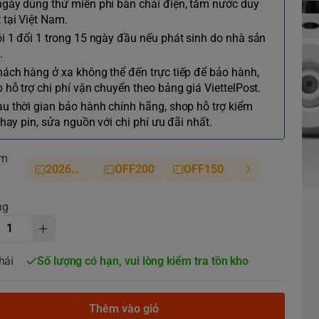
ngày dùng thử miễn phí bàn chải điện, tăm nước duy
 tại Việt Nam.
ỗi 1 đổi 1 trong 15 ngày đầu nếu phát sinh do nhà sản
.
hách hàng ở xa không thể đến trực tiếp để bảo hành,
 hỗ trợ chi phí vận chuyển theo bảng giá ViettelPost.
au thời gian bảo hành chính hãng, shop hỗ trợ kiểm
 thay pin, sửa nguồn với chi phí ưu đãi nhất.
ảm
2026NM
OFF200
OFF150
ng
hái
Số lượng có hạn, vui lòng kiểm tra tồn kho
Thêm vào giỏ