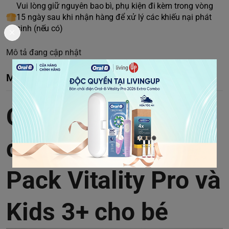
Vui lòng giữ nguyên bao bì, phụ kiện đi kèm trong vòng
15 ngày sau khi nhận hàng để xử lý các khiếu nại phát
sinh (nếu có)
Mô tả đang cập nhật
Mô tả chi tiết
Combo bàn chải
điện Oral-B Family
Pack Vitality Pro và
Kids 3+ cho bé