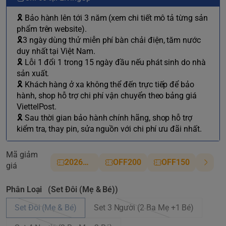
🎗 Bảo hành lên tới 3 năm (xem chi tiết mô tả từng sản
phẩm trên website).
🎗3 ngày dùng thử miễn phí bàn chải điện, tăm nước
duy nhất tại Việt Nam.
🎗 Lỗi 1 đổi 1 trong 15 ngày đầu nếu phát sinh do nhà
sản xuất.
🎗 Khách hàng ở xa không thể đến trực tiếp để bảo
hành, shop hỗ trợ chi phí vận chuyển theo bảng giá
ViettelPost.
🎗 Sau thời gian bảo hành chính hãng, shop hỗ trợ
kiểm tra, thay pin, sửa nguồn với chi phí ưu đãi nhất.
Mã giảm
2026NM
OFF200
OFF150
giá
Phân Loại
(Set Đôi (Mẹ & Bé))
Set Đôi (Mẹ & Bé)
Set 3 Người (2 Ba Mẹ +1 Bé)