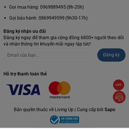
cảm trên tay cầm của bé, bộ đôi này cực kỳ an toàn cho
Gọi mua hàng: 0969889495 (8h-20h)
những người hay bị chảy máu chân răng.
Gọi bảo hành: 0869949599 (9h30-17h)
3. Bàn chải hoạt động
Đăng ký nhận ưu đãi
như thế nào?
Đăng ký ngay để tham gia cộng đồng 6800+ người theo dõi
và nhận thông tin khuyến mãi ngay lập tức!
Bản Vitality Pro:
Hoạt động dựa trên động cơ truyền động
Đăng ký
cơ học 2D. Đầu bàn chải tròn sẽ liên tục xoay và dao động
để len lỏi phá vỡ mảng bám ở kẽ răng.
Bản Kids:
Sử dụng đầu cọ nhỏ gọn chuyên biệt cho trẻ em,
Hỗ trợ thanh toán thẻ
xoay đảo chiều vô cùng nhẹ nhàng, giúp làm sạch mảng
bám hiệu quả hơn 75% so với bàn chải tay, bảo vệ bé khỏi
LIVE
nguy cơ sâu răng.
4. Cách sử dụng bộ đôi
Bản quyền thuộc về Living Up | Cung cấp bởi
Sapo
bàn chải
Với bố mẹ (Vitality Pro):
Bấm nút nguồn để bật máy, bấm