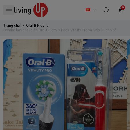
0
Trang chủ
/
Oral-B Kids
/
Combo bàn chải điện Oral-B Family Pack Vitality Pro và Kids 3+ cho bé