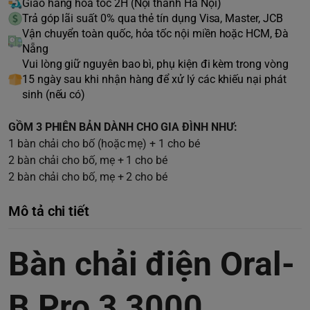
Giao hàng hoả tốc 2H (Nội thành Hà Nội)
Trả góp lãi suất 0% qua thẻ tín dụng Visa, Master, JCB
Vận chuyển toàn quốc, hỏa tốc nội miền hoặc HCM, Đà
Nẵng
Vui lòng giữ nguyên bao bì, phụ kiện đi kèm trong vòng
15 ngày sau khi nhận hàng để xử lý các khiếu nại phát
sinh (nếu có)
GỒM 3 PHIÊN BẢN DÀNH CHO GIA ĐÌNH NHƯ:
1 bàn chải cho bố (hoặc mẹ) + 1 cho bé
2 bàn chải cho bố, mẹ + 1 cho bé
2 bàn chải cho bố, mẹ + 2 cho bé
Mô tả chi tiết
Bàn chải điện Oral-
B Pro 3 3000