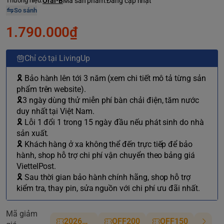
Thương hiệu:
Oral-B
Mã sản phẩm:
Đang cập nhật
So sánh
1.790.000₫
Chỉ có tại LivingUp
🎗 Bảo hành lên tới 3 năm (xem chi tiết mô tả từng sản
phẩm trên website).
🎗3 ngày dùng thử miễn phí bàn chải điện, tăm nước
duy nhất tại Việt Nam.
🎗 Lỗi 1 đổi 1 trong 15 ngày đầu nếu phát sinh do nhà
sản xuất.
🎗 Khách hàng ở xa không thể đến trực tiếp để bảo
hành, shop hỗ trợ chi phí vận chuyển theo bảng giá
ViettelPost.
🎗 Sau thời gian bảo hành chính hãng, shop hỗ trợ
kiểm tra, thay pin, sửa nguồn với chi phí ưu đãi nhất.
Mã giảm
2026NM
OFF200
OFF150