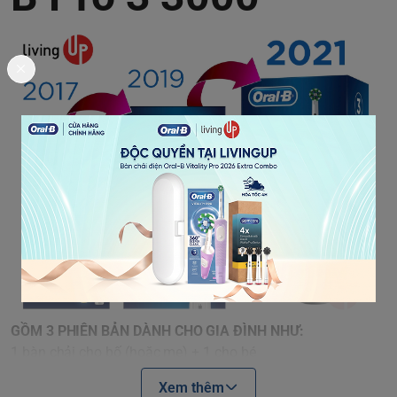
GỒM 3 PHIÊN BẢN DÀNH CHO GIA ĐÌNH NHƯ:
1 bàn chải cho bố (hoặc mẹ) + 1 cho bé
2 bàn chải cho bố, mẹ + 1 cho bé
Xem thêm
2 bàn chải cho bố, mẹ + 2 cho bé