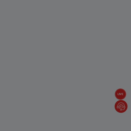
Tính năng này bảo vệ nướu của bạn bằng cách báo hiệu
cho bạn biết nếu bạn đang chải quá mạnh. Cảm biến áp
suất 360 ° chuyển sang màu đỏ và tự động làm chậm tốc
độ bàn chải.
Bộ Đếm Giờ Tích Hợp
Bộ hẹn giờ tích hợp cho bạn biết khi nào bạn đã chải răng
trong hai phút do nha sĩ đề xuất.
LIVE