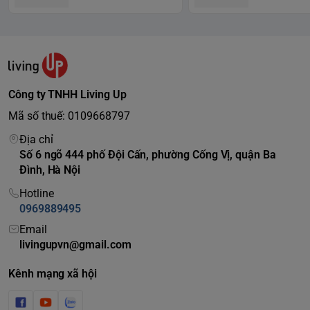
Đầu Tròn Làm Sạch Hơn
Công ty TNHH Living Up
Mã số thuế: 0109668797
Đầu tròn Oral-B bao quanh từng kẽ răng giúp răng sạch hơn
và nướu khỏe mạnh hơn, loại bỏ nhiều mảng bám hơn đến
Địa chỉ
100% so với bàn chải đánh răng thông thường.
Số 6 ngõ 444 phố Đội Cấn, phường Cống Vị, quận Ba
Răng Trắng Hơn Từ Ngày Đầu
Đình, Hà Nội
Hotline
Tiên*
0969889495
PRO 3, ngoài chế độ Làm sạch hàng ngày và Nhạy cảm, đi
Email
kèm với nó còn có chế độ làm sạch làm trắng chuyên
livingupvn@gmail.com
nghiệp.
Kênh mạng xã hội
* bằng cách loại bỏ vết ố trên bề mặt