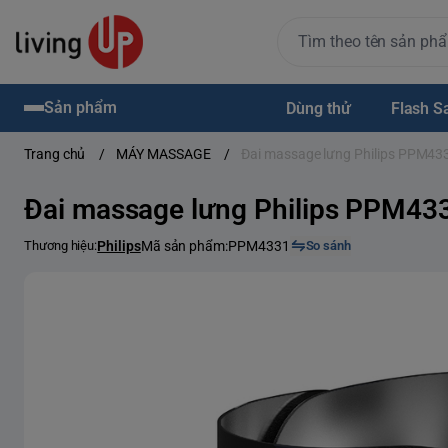
Sản phẩm
Dùng thử
Flash S
Trang chủ
/
MÁY MASSAGE
/
Đai massage lưng Philips PPM43
Đai massage lưng Philips PPM43
Thương hiệu:
Philips
Mã sản phẩm:
PPM4331
So sánh