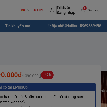
Tài khoản
0
LIVE
Giỏ hàng
Đăng nhập
Địa chỉ
Hotline:
0969889495
Tin khuyến mại
90.000₫
-42%
4.390.000₫
ỉ có tại LivingUp
ảo hành lên tới 3 năm (xem chi tiết mô tả từng sản
 trên website).