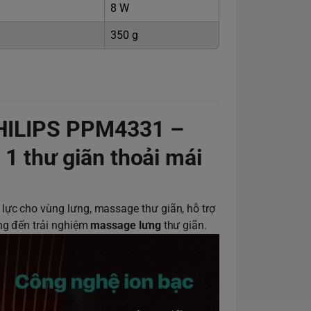
8 W
350 g
HILIPS PPM4331 –
1 thư giãn thoải mái
ực cho vùng lưng, massage thư giãn, hỗ trợ
ng đến trải nghiệm
m
assage lưng
thư giãn.