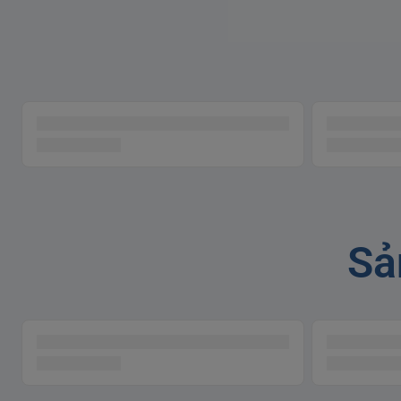
Trải nghiệm massage cùng 
Thiết bị được trang bị một lớp công nghệ ion bạc gia nh
thư giãn.
Máy massage vùng lưng PPM4331 được thiết kế 3 lớp:
Sả
Lớp ion bạc
Lớp gia nhiệt
Chất liệu vải có độ đàn hồi