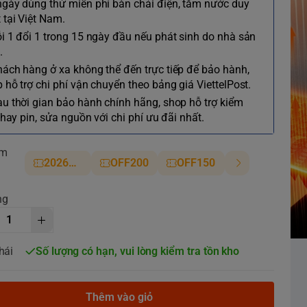
ngày dùng thử miễn phí bàn chải điện, tăm nước duy
 tại Việt Nam.
ỗi 1 đổi 1 trong 15 ngày đầu nếu phát sinh do nhà sản
.
hách hàng ở xa không thể đến trực tiếp để bảo hành,
 hỗ trợ chi phí vận chuyển theo bảng giá ViettelPost.
au thời gian bảo hành chính hãng, shop hỗ trợ kiểm
 thay pin, sửa nguồn với chi phí ưu đãi nhất.
ảm
2026NM
OFF200
OFF150
ng
hái
Số lượng có hạn, vui lòng kiểm tra tồn kho
Thêm vào giỏ