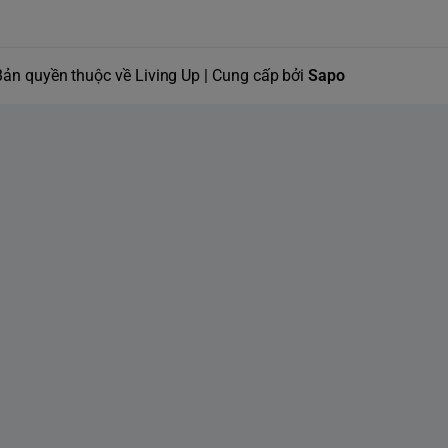
Bản quyền thuộc về Living Up | Cung cấp bởi
Sapo
huyển đổi tần số
luyện, massage thư giãn
 massage tùy chỉnh thông qua sóng rung
 có thể đạt được hiệu quả massage thư giãn