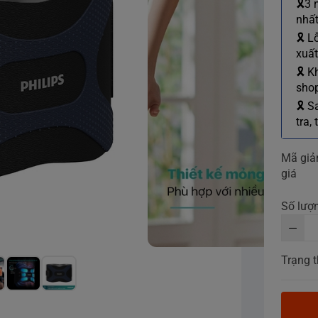
🎗3 
nhất
🎗 L
xuất
🎗 K
shop
🎗 S
tra,
Mã gi
giá
Số lượ
Trạng t