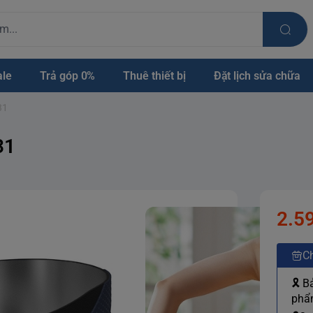
ale
Trả góp 0%
Thuê thiết bị
Đặt lịch sửa chữa
31
31
2.5
Ch
🎗 B
phẩm