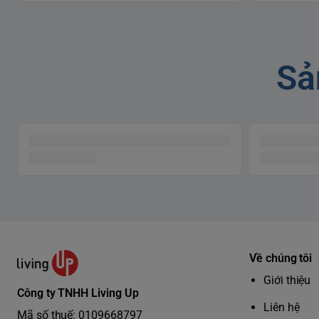
Sả
Về chúng tôi
Giới thiệu
Công ty TNHH Living Up
Liên hệ
Mã số thuế: 0109668797