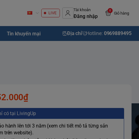
Tài khoản
0
LIVE
Giỏ hàng
Đăng nhập
Địa chỉ
Hotline:
0969889495
Tin khuyến mại
52.000₫
ỉ có tại LivingUp
ảo hành lên tới 3 năm (xem chi tiết mô tả từng sản
 trên website).