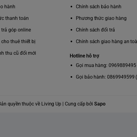
hế tích hợp giúp nhắc nhở bạn duy trì tư thế
ảo hành
Chính sách bảo hành
rộng vai nhẹ nhàng và cân bằng áp lực lên
c thanh toán
Phương thức giao hàng
trả góp online
Chính sách đổi trả
 rung VibWave cho phép massage hiệu quả
cho thuê thiết bị
Chính sách giao hàng an to
minh giúp gửi nhắc nhở khi phát hiện tư thế
nh thu cũ đổi mới
Hotline hỗ trợ
iệt
Gọi mua hàng: 0969889495 
 biến nhiệt độ tích hợp, cho phép điều
Gọi bảo hành: 0869949599 
 giúp cải thiện lưu thông máu và mang lại
Bản quyền thuộc về Living Up | Cung cấp bởi
Sapo