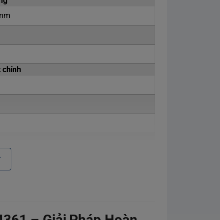
ng
 mm
 chính
bật
g vai
nh cải thiện lưu thông máu
4361 – Giải Pháp Hoàn