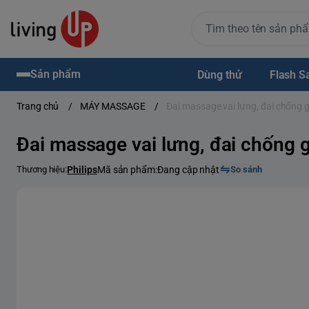
Sản phẩm
Dùng thử
Flash S
Trang chủ
/
MÁY MASSAGE
/
Đai massage vai lưng, đai chống
Đai massage vai lưng, đai chống
Thương hiệu:
Philips
Mã sản phẩm:
Đang cập nhật
So sánh