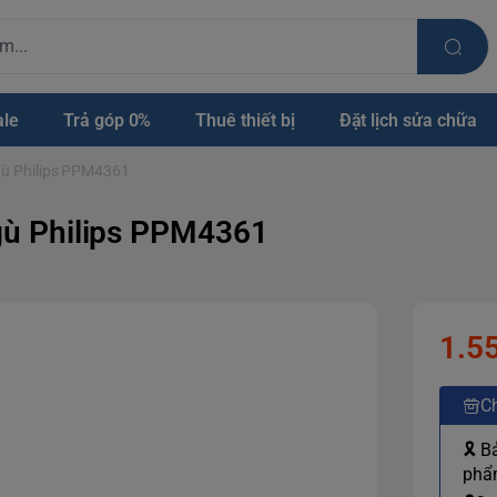
ale
Trả góp 0%
Thuê thiết bị
Đặt lịch sửa chữa
 gù Philips PPM4361
 gù Philips PPM4361
1.5
Ch
🎗 B
phẩm