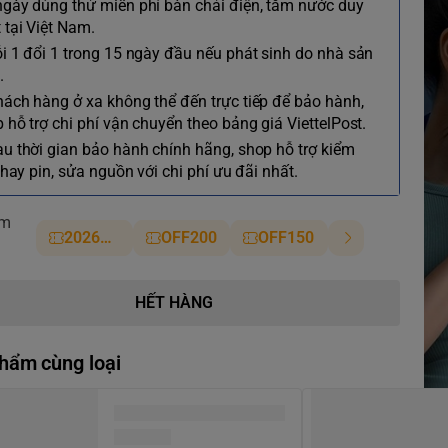
ngày dùng thử miễn phí bàn chải điện, tăm nước duy
 tại Việt Nam.
ỗi 1 đổi 1 trong 15 ngày đầu nếu phát sinh do nhà sản
.
hách hàng ở xa không thể đến trực tiếp để bảo hành,
 hỗ trợ chi phí vận chuyển theo bảng giá ViettelPost.
au thời gian bảo hành chính hãng, shop hỗ trợ kiểm
 thay pin, sửa nguồn với chi phí ưu đãi nhất.
ảm
2026NM
OFF200
OFF150
HẾT HÀNG
hẩm cùng loại