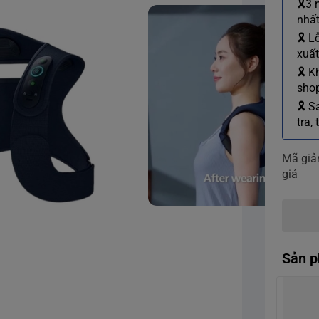
🎗3 
nhất
🎗 L
xuất
🎗 K
shop
🎗 S
tra,
Mã gi
giá
Sản p