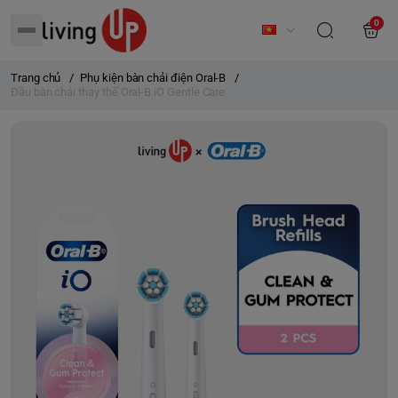
0
Trang chủ
/
Phụ kiện bàn chải điện Oral-B
/
Đầu bàn chải thay thế Oral-B iO Gentle Care