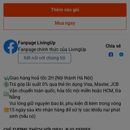
Thêm vào giỏ
Mua ngay
Fanpage LivingUp
Chia sẻ
Fanpage chính thức của LivingUp
Kết nối với chúng tôi
Giao hàng hoả tốc 2H (Nội thành Hà Nội)
Trả góp lãi suất 0% qua thẻ tín dụng Visa, Master, JCB
Vận chuyển toàn quốc, hỏa tốc nội miền hoặc HCM, Đà
Nẵng
Vui lòng giữ nguyên bao bì, phụ kiện đi kèm trong vòng
15 ngày sau khi nhận hàng để xử lý các khiếu nại phát
sinh (nếu có)
CHỈ TƯƠNG THÍCH VỚI ORAL-B IO SERIES