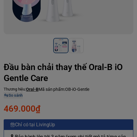
Đầu bàn chải thay thế Oral-B iO
Gentle Care
Thương hiệu:
Oral-B
Mã sản phẩm:
OB-iO-Gentle
So sánh
469.000₫
Chỉ có tại LivingUp
🎗 Bảo hành lên tới 3 năm (xem chi tiết mô tả từng sản