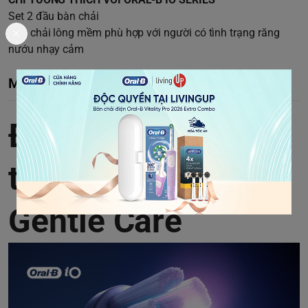
Set 2 đầu bàn chải
Bàn chải lông mềm phù hợp với người có tình trạng răng
nướu nhạy cảm
Mô tả chi tiết
Đầu bàn chải thay
thế Oral-B iO
Gentle Care