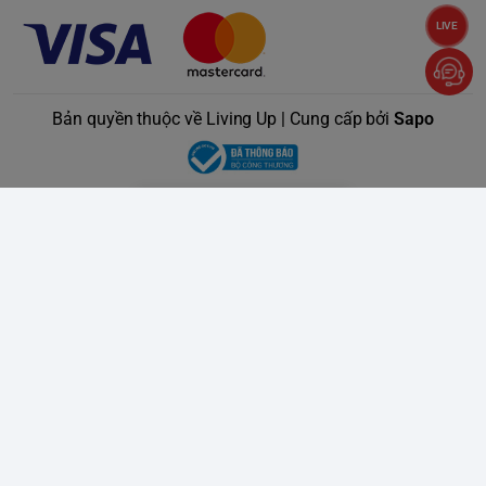
LIVE
Bản quyền thuộc về Living Up | Cung cấp bởi
Sapo