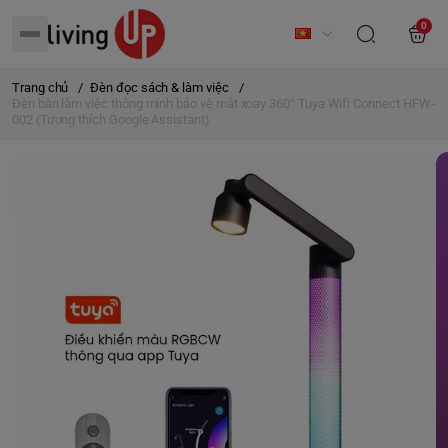
0
Trang chủ
/
Đèn đọc sách & làm việc
/
Đèn bàn làm việc thông minh bảo vệ mắt xoay 360° Tuya Wifi Connect HFW-
002 (Tương thích Google Assistant)