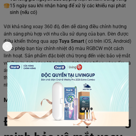
15 ngày sau khi nhận hàng để xử lý các khiếu nại phát
sinh (nếu có)
Với khả năng xoay 360 độ, đèn dễ dàng điều chỉnh hướng
ánh sáng phù hợp với nhu cầu sử dụng của bạn. Đèn được
điều khiển thông qua app
Tuya Smart
( có trên iOS, Android)
, cho phép bạn tùy chỉnh nhiệt độ màu RGBCW một cách
linh hoạt. Sản phẩm đặc biệt chú trọng đến việc bảo vệ mắt
với 3 mức ánh sáng khác nhau: ánh sáng trắng, vàng ấm và
ánh sáng tự nhiên, đồng thời có thể điều chỉnh công suất
theo phần trăm để tạo ra môi trường làm việc thoải mái
nhất.
Mô tả chi tiết
Đèn bàn làm việc thông