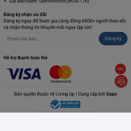
Gọi bảo hành: 0869949599 (9h30-17h)
Đăng ký nhận ưu đãi
Đăng ký ngay để tham gia cộng đồng 6800+ người theo dõi
và nhận thông tin khuyến mãi ngay lập tức!
Đăng ký
Hỗ trợ thanh toán thẻ
LIVE
Bản quyền thuộc về Living Up | Cung cấp bởi
Sapo