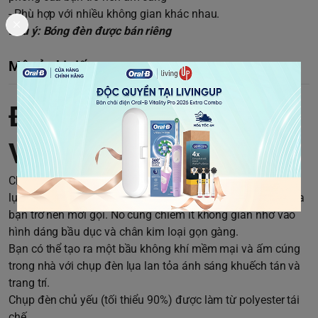
- Phù hợp với nhiều không gian khác nhau.
Lưu ý: Bóng đèn được bán riêng
Mô tả chi tiết
Đèn cây giấy lụa IKEA
VICKLEBY
Chiếc đèn cây này với chụp đèn được làm thủ công từ giấy
lụa phát ra ánh sáng mềm mại, ấm áp khiến căn phòng của
bạn trở nên mời gọi. Nó cũng chiếm ít không gian nhờ vào
hình dáng bầu dục và chân kim loại gọn gàng.
Bạn có thể tạo ra một bầu không khí mềm mại và ấm cúng
trong nhà với chụp đèn lụa lan tỏa ánh sáng khuếch tán và
trang trí.
Chụp đèn chủ yếu (tối thiểu 90%) được làm từ polyester tái
chế.