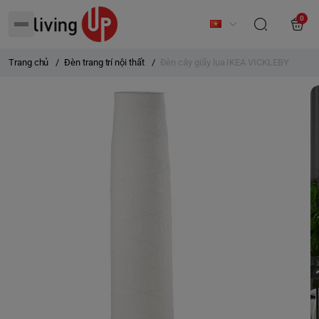
0
Trang chủ
/
Đèn trang trí nội thất
/
Đèn cây giấy lụa IKEA VICKLEBY