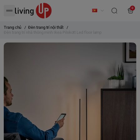
0
Trang chủ
/
Đèn trang trí nội thất
/
Đèn trang trí nhà thông minh Ikea Pilskott Led floor lamp