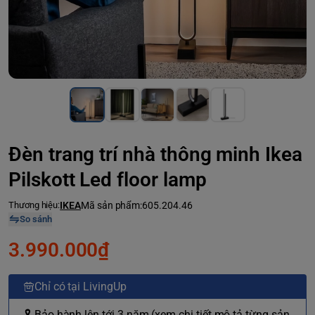
Đèn trang trí nhà thông minh Ikea
Pilskott Led floor lamp
Thương hiệu:
IKEA
Mã sản phẩm:
605.204.46
So sánh
3.990.000₫
Chỉ có tại LivingUp
🎗 Bảo hành lên tới 3 năm (xem chi tiết mô tả từng sản