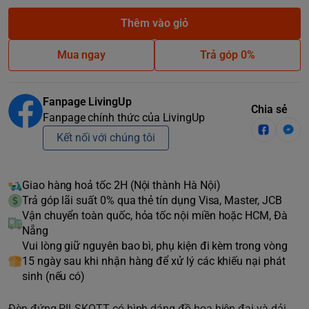
Thêm vào giỏ
Mua ngay
Trả góp 0%
Fanpage LivingUp
Chia sẻ
Fanpage chính thức của LivingUp
Kết nối với chúng tôi
Giao hàng hoả tốc 2H (Nội thành Hà Nội)
Trả góp lãi suất 0% qua thẻ tín dụng Visa, Master, JCB
Vận chuyển toàn quốc, hỏa tốc nội miền hoặc HCM, Đà
Nẵng
Vui lòng giữ nguyên bao bì, phụ kiện đi kèm trong vòng
15 ngày sau khi nhận hàng để xử lý các khiếu nại phát
sinh (nếu có)
Đèn đứng PILSKOTT có hình dáng đồ họa hiện đại và dải