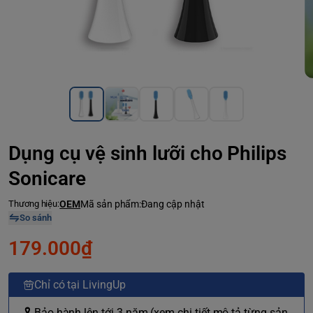
Dụng cụ vệ sinh lưỡi cho Philips
Sonicare
Thương hiệu:
OEM
Mã sản phẩm:
Đang cập nhật
So sánh
179.000₫
Chỉ có tại LivingUp
🎗 Bảo hành lên tới 3 năm (xem chi tiết mô tả từng sản