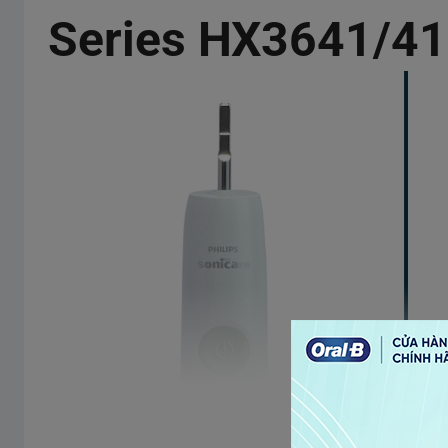
Series HX3641/41
Xem thêm