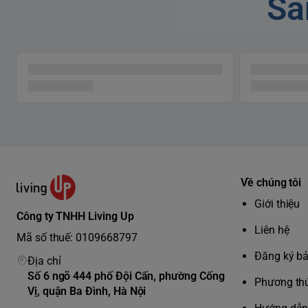
Sả
Hãy quên bàn chải thư
công nghệ Sonic!
Loại bỏ mảng bám tốt hơn tớ
Về chúng tôi
Công nghệ Sonic
Bộ định giờ góc 30 giây và Bộ định giờ thông minh
Giới thiệu
Công ty TNHH Living Up
Thiết kế mảnh tiện dụng
Liên hệ
Thời lượng pin 14 ngày
Mã số thuế: 0109668797
Đăng ký b
Địa chỉ
Số 6 ngõ 444 phố Đội Cấn, phường Cống
Phương thứ
Vị, quận Ba Đình, Hà Nội