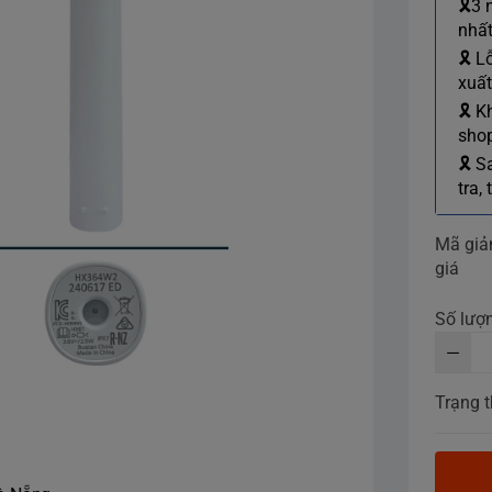
🎗3 
nhất
🎗 L
xuất
🎗 K
shop
🎗 S
tra,
Mã gi
giá
Số lượ
Trạng t