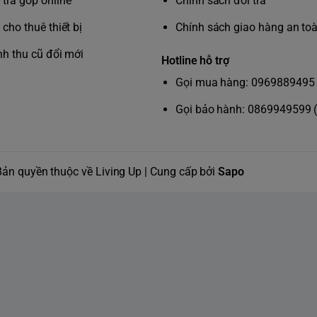
trả góp online
Chính sách đổi trả
cho thuê thiết bị
Chính sách giao hàng an to
ng để sử
Tối ưu hóa trải nghiệm đánh
răng của bạn với Bộ định giờ
nh thu cũ đổi mới
Hotline hỗ trợ
bằng sóng
thông minh và Bộ định giờ góc
Gọi mua hàng: 0969889495 
e phù hợp
30 giây
ướu nhạy
Tích hợp sẵn Bộ hẹn giờ 2 phút
Gọi bảo hành: 0869949599 
bàn chải
và bộ nhắc chuyển vùng 30
i chuyển
giây, bàn chải giúp bạn đảm
 giúp bạn
bảo thời lượng chải lý tưởng cho
 kỹ lưỡng
từng vùng trong miệng. Hệ
Bản quyền thuộc về Living Up | Cung cấp bởi
Sapo
an toàn,
thống đếm thời gian này khuyến
 kích ứng.
khích người dùng xây dựng thói
quen đánh răng khoa học và
hiệu quả hơn mỗi ngày.