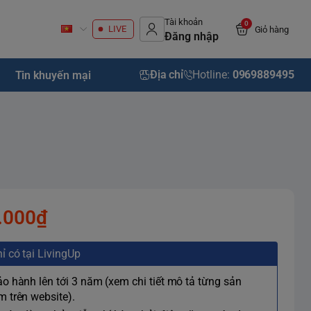
Tài khoản
0
LIVE
Giỏ hàng
Đăng nhập
Địa chỉ
Hotline:
0969889495
Tin khuyến mại
.000₫
ỉ có tại LivingUp
ảo hành lên tới 3 năm (xem chi tiết mô tả từng sản
 trên website).