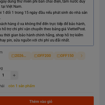
ngày dùng thử miễn phí bàn chải điện, tăm nước duy
 tại Việt Nam.
ỗi 1 đổi 1 trong 15 ngày đầu nếu phát sinh do nhà sản
.
hách hàng ở xa không thể đến trực tiếp để bảo hành,
 hỗ trợ chi phí vận chuyển theo bảng giá ViettelPost.
au thời gian bảo hành chính hãng, shop hỗ trợ kiểm
 thay pin, sửa nguồn với chi phí ưu đãi nhất.
ảm
2026NM
OFF200
OFF150
ng
hái
còn 1 sản phẩm
Thêm vào giỏ