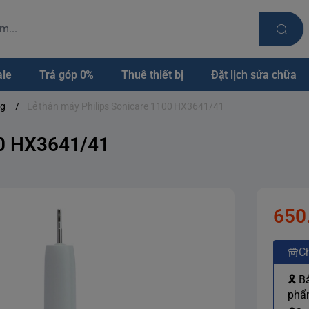
ale
Trả góp 0%
Thuê thiết bị
Đặt lịch sửa chữa
ng
/
Lẻ thân máy Philips Sonicare 1100 HX3641/41
00 HX3641/41
650
Ch
🎗 B
phẩm