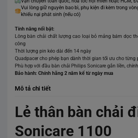
Vận chuyển toàn quốc, hỏa tốc nội miền hoặc HCM, 
Vui lòng giữ nguyên bao bì, phụ kiện đi kèm trong vò
khiếu nại phát sinh (nếu có)
Tính năng nổi bật:
Lông bàn chải chất lượng cao loại bỏ mảng bám dọc the
công
Thời lượng pin kéo dài đến 14 ngày
Quadpacer cho phép bạn dành thời gian tối ưu cho từng
Phù hợp với đầu bàn chải Philips Sonicare gắn liền, chín
Bảo hành: Chính hãng 2 năm kể từ ngày mua
Mô tả chi tiết
Lẻ thân bàn chải đ
Sonicare 1100