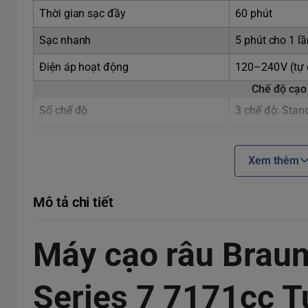
Thời gian sạc đầy
60 phút
Sạc nhanh
5 phút cho 1 l
Điện áp hoạt động
120–240 V (tự
Chế độ cạo
Số chế độ
3 chế độ: Stand
Khả năng cạo 
Turbo mode
hơn :contentRef
Xem thêm
Hệ thống cạ
Đầu lưỡi
3 lưỡi linh hoạ
Mô tả chi tiết
Đầu cạo xoay l
360° Flex system
mặt :contentRe
Máy cạo râu Braun
Cảm biến mật đ
AutoSense Technology
suất :contentRe
Series 7 7171cc T
Vệ sinh & Tiện