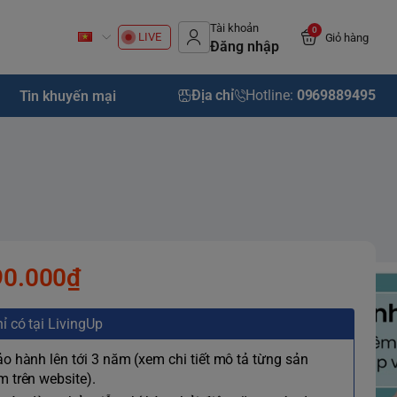
Tài khoản
0
LIVE
Giỏ hàng
Đăng nhập
Địa chỉ
Hotline:
0969889495
Tin khuyến mại
90.000₫
ỉ có tại LivingUp
ảo hành lên tới 3 năm (xem chi tiết mô tả từng sản
 trên website).