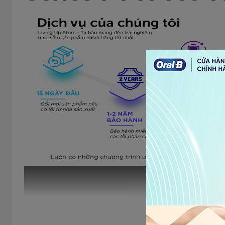
Wet & Dry
Cạo khô hoặc ướ
Đế tự động làm
SmartCare Center
sạc :contentRef
Mở nhanh đầu cạo
One‑Touch mở 
Pop‑up trimmer
Có – EasyClick
Màn hình & cản
Báo mức pin, tr
LED display
lịch :contentRe
Phụ kiện đi 
Máy 7171cc, Sma
Gồm
du lịch :conten
Thiết kế & Xuấ
Công thái học, 
Thiết kế
{index=7}
Xem thêm
Bảo hành & Ưu