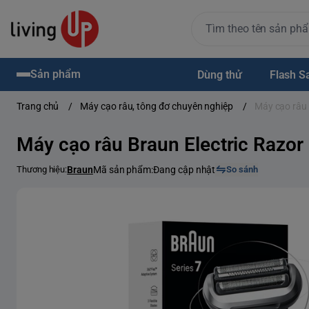
Sản phẩm
Dùng thử
Flash S
Trang chủ
/
Máy cạo râu, tông đơ chuyên nghiệp
/
Máy cạo râu 
Máy cạo râu Braun Electric Razor
Thương hiệu:
Braun
Mã sản phẩm:
Đang cập nhật
So sánh