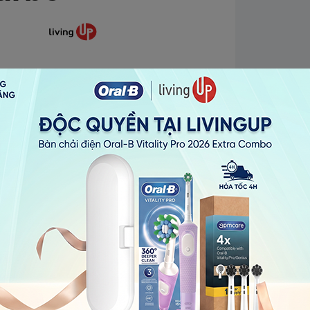
t (ít mùi, có thể làm sạch dưới vòi)
 sạch, bôi trơn &
erence[oaicite:4]{index=4}
dễ dàng để rửa
 precision trimmer
h báo
ạng thái bảo trì & khóa du
ference[oaicite:5]{index=5}
kèm
rtCare Center, bàn chải, bàn cạo tỉa, túi
tReference[oaicite:6]{index=6}
t xứ
chất lượng Đức :contentReference[oaicite:7]
 đãi