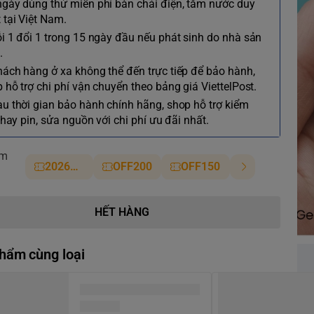
ngày dùng thử miễn phí bàn chải điện, tăm nước duy
 tại Việt Nam.
ỗi 1 đổi 1 trong 15 ngày đầu nếu phát sinh do nhà sản
.
hách hàng ở xa không thể đến trực tiếp để bảo hành,
 hỗ trợ chi phí vận chuyển theo bảng giá ViettelPost.
au thời gian bảo hành chính hãng, shop hỗ trợ kiểm
 thay pin, sửa nguồn với chi phí ưu đãi nhất.
ảm
2026NM
OFF200
OFF150
HẾT HÀNG
hẩm cùng loại