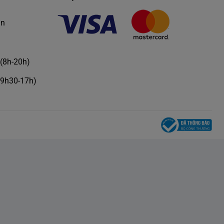
àn
(8h-20h)
(9h30-17h)