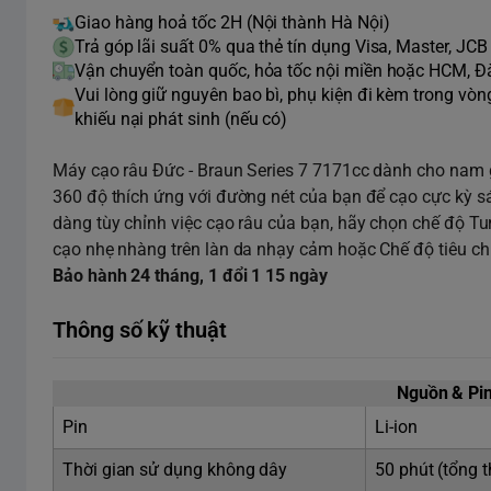
Giao hàng hoả tốc 2H (Nội thành Hà Nội)
Trả góp lãi suất 0% qua thẻ tín dụng Visa, Master, JCB
Vận chuyển toàn quốc, hỏa tốc nội miền hoặc HCM, 
Vui lòng giữ nguyên bao bì, phụ kiện đi kèm trong vò
khiếu nại phát sinh (nếu có)
Máy cạo râu Đức - Braun Series 7 7171cc dành cho nam g
360 độ thích ứng với đường nét của bạn để cạo cực kỳ s
dàng tùy chỉnh việc cạo râu của bạn, hãy chọn chế độ T
cạo nhẹ nhàng trên làn da nhạy cảm hoặc Chế độ tiêu c
Bảo hành 24 tháng, 1 đổi 1 15 ngày
Thông số kỹ thuật
Nguồn & Pi
Pin
Li‑ion
Thời gian sử dụng không dây
50 phút (tổng t