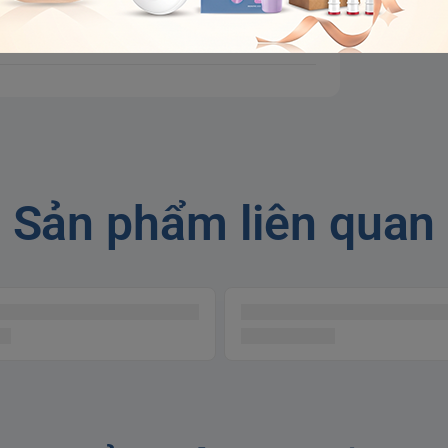
ãng + 60 ngày hoàn
ference[oaicite:8]{index=8}
Sản phẩm liên quan