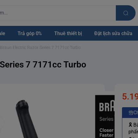
ale
Trả góp 0%
Thuê thiết bị
Đặt lịch sửa chữa
Braun Electric Razor Series 7 7171cc Turbo
 Series 7 7171cc Turbo
5.1
Ch
🎗 B
phẩm