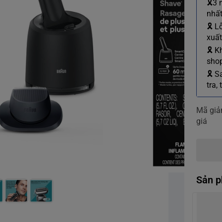
🎗3 
nhất
🎗 L
xuất
🎗 K
shop
🎗 S
tra,
Mã gi
giá
Sản p