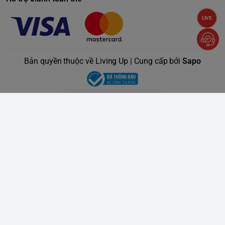
LIVE
Bản quyền thuộc về Living Up | Cung cấp bởi
Sapo
Cắt, tỉa và cạo râu ở độ
dài bất kỳ
Được thiết kế để cắt tỉa lông
mà không gây hại cho da!
Trim, edge, shave any length of hair Cắt, tỉa, cạo râu ở độ dài
bất kỳ
4 cỡ dao tỉa râu (1, 2, 3 và 5mm) , 1 cỡ dao cho lông trên cơ
thể