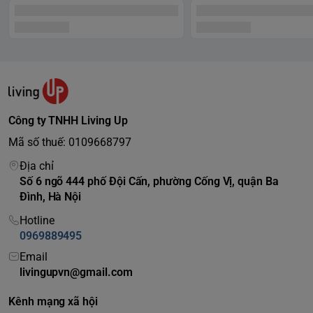
dao để cạo lông trên vùng mặt và 1 thanh bảo vệ da khi bạn
cạo lông trên cơ thể. Hãy quên đi việc sử dụng nhiều công
cụ vì OneBlade có thể làm tất cả.
Công ty TNHH Living Up
Mã số thuế: 0109668797
Địa chỉ
Số 6 ngõ 444 phố Đội Cấn, phường Cống Vị, quận Ba
Đình, Hà Nội
Hotline
0969889495
Email
livingupvn@gmail.com
Kênh mạng xã hội