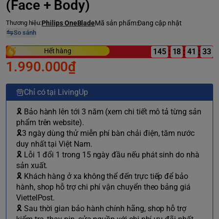
(Face + Body)
Thương hiệu:
Philips OneBlade
Mã sản phẩm:
Đang cập nhật
So sánh
:
:
:
Hết hàng
145
18
1.990.000₫
Chỉ có tại LivingUp
🎗 Bảo hành lên tới 3 năm (xem chi tiết mô tả từng sản
phẩm trên website).
🎗3 ngày dùng thử miễn phí bàn chải điện, tăm nước
duy nhất tại Việt Nam.
🎗 Lỗi 1 đổi 1 trong 15 ngày đầu nếu phát sinh do nhà
sản xuất.
🎗 Khách hàng ở xa không thể đến trực tiếp để bảo
hành, shop hỗ trợ chi phí vận chuyển theo bảng giá
ViettelPost.
🎗 Sau thời gian bảo hành chính hãng, shop hỗ trợ