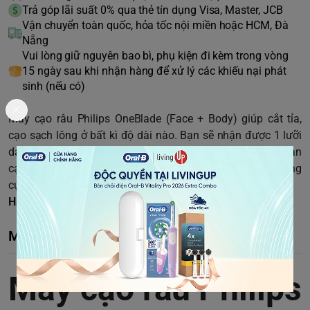
Trả góp lãi suất 0% qua thẻ tín dụng Visa, Master, JCB
Vận chuyển toàn quốc, hỏa tốc nội miền hoặc HCM, Đà
Nẵng
Vui lòng giữ nguyên bao bì, phụ kiện đi kèm trong vòng
15 ngày sau khi nhận hàng để xử lý các khiếu nại phát
sinh (nếu có)
Máy cạo râu Philips OneBlade (Face + Body) giúp cắt tỉa,
cạo sạch lông ở bất kì độ dài nào. Bạn sẽ nhận được 1 lưỡi
dao để cạo lông trên vùng mặt và 1 thanh bảo vệ da khi bạn
cạo lông trên cơ thể. Hãy quên đi việc sử dụng nhiều công
cụ vì OneBlade có thể làm tất cả.
Hàng chính hãng + Bảo hành 12 tháng
Mô tả chi tiết
Máy cạo râu Philips