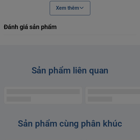
Xem thêm
Đánh giá sản phẩm
Sản phẩm liên quan
Sản phẩm cùng phân khúc
Máy cạo râu Philips OneBlade (Face + Body) giúp cắt tỉa,
cạo sạch lông ở bất kì độ dài nào. Bạn sẽ nhận được 1 lưỡi