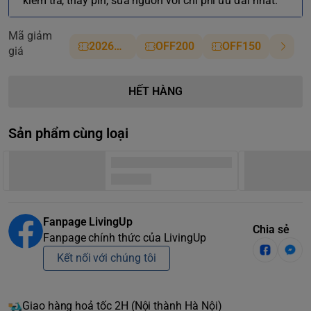
kiểm tra, thay pin, sửa nguồn với chi phí ưu đãi nhất.
Mã giảm
2026NM
OFF200
OFF150
giá
HẾT HÀNG
Sản phẩm cùng loại
Fanpage LivingUp
Chia sẻ
Fanpage chính thức của LivingUp
Kết nối với chúng tôi
Giao hàng hoả tốc 2H (Nội thành Hà Nội)