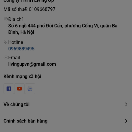
Công ty TNHH Living Up
+ Sản phẩm mới 100%, Mua chính hãng từ thị trường Đức.
Mã số thuế: 0109668797
+ Đổi trả trong vòng 10 ngày, thời gian bảo hành là 12 tháng
Địa chỉ
nếu do lỗi nhà sản xuất
Số 6 ngõ 444 phố Đội Cấn, phường Cống Vị, quận Ba
+ Hỗ trợ kỹ thuật 24/7.
Đình, Hà Nội
Hotline
0969889495
Email
livingupvn@gmail.com
Kênh mạng xã hội
Về chúng tôi
Chính sách bán hàng