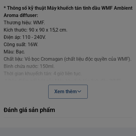
* Thông số kỹ thuật Máy khuếch tán tinh dầu WMF Ambient
Aroma diffuser:
Thương hiệu: WMF.
Kích thước: 90 x 90 x 15,2 cm.
Điện áp: 110 - 240V.
Công suất: 16W.
Màu: Bạc.
Chất liệu: Vỏ bọc Cromagan (chất liệu độc quyền của WMF).
Bình chứa nước: 150ml.
Thời gian khuyếch tán: 4 giờ liên tục.
* Đặc điểm nổi bật của Máy khuếch tán tinh dầu WMF
Ambient Aroma diffuser:
Xem thêm
Khuyếch tán tinh dầu bằng cơ chế siêu âm hơi nước.
Bật/tắt bằng chế độ cảm ứng Easy Touch độc lập giữa
Đánh giá sản phẩm
khuyếch tán và đèn LED.
Tự động tắt khi hết nước.
Có đèn LED có thể điều chỉnh 7 màu khác nhau.
Máy khuyếch tán tinh dầu WMF có thể hẹn giờ (30 phút, 60