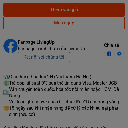
Thêm vào giỏ
Mua ngay
Fanpage LivingUp
Chia sẻ
Fanpage chính thức của LivingUp
Kết nối với chúng tôi
Giao hàng hoả tốc 2H (Nội thành Hà Nội)
Trả góp lãi suất 0% qua thẻ tín dụng Visa, Master, JCB
Vận chuyển toàn quốc, hỏa tốc nội miền hoặc HCM, Đà
Nẵng
Vui lòng giữ nguyên bao bì, phụ kiện đi kèm trong vòng
15 ngày sau khi nhận hàng để xử lý các khiếu nại phát
sinh (nếu có)
Khuyếch tán tinh dầu bằng cơ chế siêu âm hơi nước.