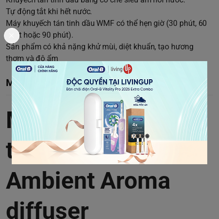
Tự động tắt khi hết nước.
Máy khuyếch tán tinh dầu WMF có thể hẹn giờ (30 phút, 60
phút hoặc 90 phút).
Sản phẩm có khả nặng khử mùi, diệt khuẩn, tạo hương
thơm và độ ẩm
Mô tả chi tiết
Máy khuếch tán
tinh dầu WMF
Ambient Aroma
diffuser