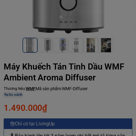
Máy Khuếch Tán Tinh Dầu WMF
Ambient Aroma Diffuser
Thương hiệu:
WMF
Mã sản phẩm:
WMF-Diffuser
So sánh
1.490.000₫
Chỉ có tại LivingUp
🎗 Bảo hành lên tới 3 năm (xem chi tiết mô tả từng sản