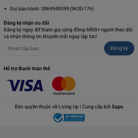
phá mới trong việc làm sạch. Hãy cùng
LivingUp
tìm hiểu rõ
Gọi bảo hành: 0869949599 (9h30-17h)
hơn về em này nhé!
Foreo được biết đến là một thương hiệu nổi tiếng về các
Đăng ký nhận ưu đãi
thiết bị chăm sóc da đến từ Thụy Điển. Các dòng máy rửa
Đăng ký ngay để tham gia cộng đồng 6800+ người theo dõi
mặt của nhà Foreo đều rất được ưa chuộng và bán chạy
và nhận thông tin khuyến mãi ngay lập tức!
trên rất nhiều các quốc gia. Foreo Luna Mini 3 là một trong
những sản phẩm với thiết kế đẹp mắt và nhiều những ưu
Đăng ký
điểm mới.
Hỗ trợ thanh toán thẻ
Bản quyền thuộc về Living Up | Cung cấp bởi
Sapo