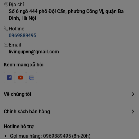
Địa chỉ
Số 6 ngõ 444 phố Đội Cấn, phường Cống Vị, quận Ba
Đình, Hà Nội
Hotline
0969889495
Email
livingupvn@gmail.com
Kênh mạng xã hội
Về chúng tôi
Máy rửa mặt ngày nay đang dần trở thành xu hướng đối với
Chính sách bán hàng
rất nhiều người, để sở hữu một làn da đẹp và khỏe thì không
thể nào bỏ qua bước làm sạch da. Foreo Luna Mini 3 là một
Hotline hỗ trợ
sản phẩm với nhiều những cải tiến mới, mang lại bước đột
Gọi mua hàng: 0969889495 (8h-20h)