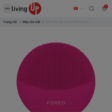
0
Trang chủ
/
Máy rửa mặt
/
Máy rửa mặt Foreo Luna Mini 3