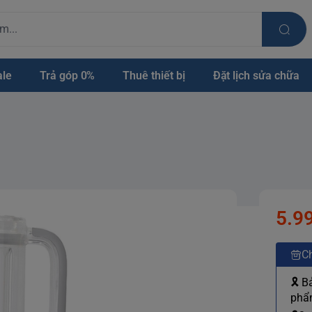
ale
Trả góp 0%
Thuê thiết bị
Đặt lịch sửa chữa
5.9
Ch
🎗 B
phẩm