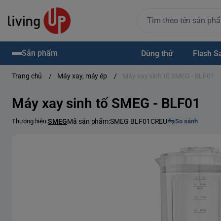
Sản phẩm
Dùng thử
Flash S
Trang chủ
/
Máy xay, máy ép
/
Máy xay sinh tố SMEG - BLF01
Máy xay sinh tố SMEG - BLF01
Thương hiệu:
SMEG
Mã sản phẩm:
SMEG BLF01CREU
So sánh