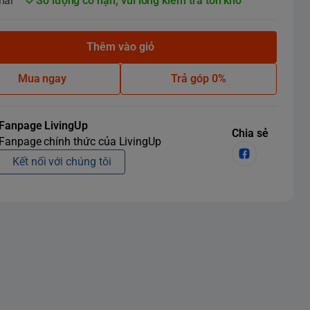
hái
Số lượng có hạn, vui lòng kiểm tra tồn kho
Thêm vào giỏ
Mua ngay
Trả góp 0%
Fanpage LivingUp
Chia sẻ
Fanpage chính thức của LivingUp
Kết nối với chúng tôi