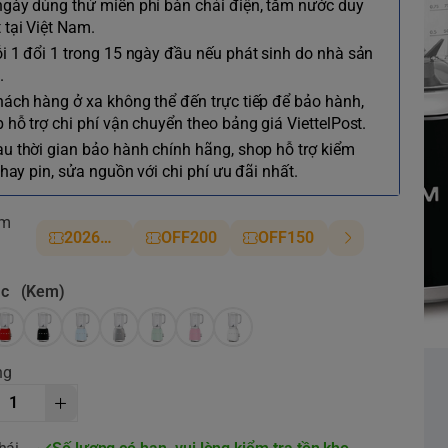
ngày dùng thử miễn phí bàn chải điện, tăm nước duy
 tại Việt Nam.
ỗi 1 đổi 1 trong 15 ngày đầu nếu phát sinh do nhà sản
.
hách hàng ở xa không thể đến trực tiếp để bảo hành,
 hỗ trợ chi phí vận chuyển theo bảng giá ViettelPost.
au thời gian bảo hành chính hãng, shop hỗ trợ kiểm
 thay pin, sửa nguồn với chi phí ưu đãi nhất.
ảm
2026NM
OFF200
OFF150
ắc
(Kem)
ng