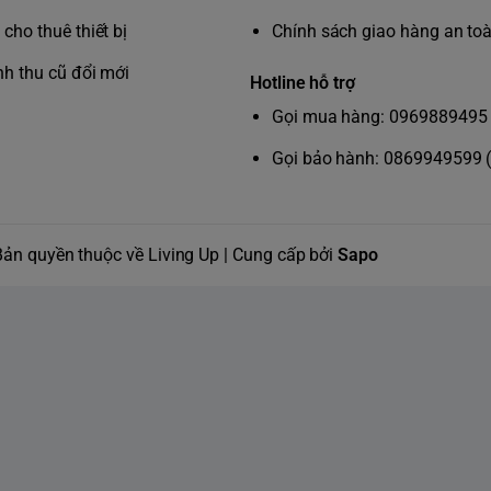
cho thuê thiết bị
Chính sách giao hàng an to
nh thu cũ đổi mới
Hotline hỗ trợ
Gọi mua hàng: 0969889495 
Gọi bảo hành: 0869949599 
 và tăng tốc đến khi đạt
Bản quyền thuộc về Living Up | Cung cấp bởi
Sapo
LUÔN Ở BÊN CẠNH BẠN
Chai sẵn sàng để sử dụng là một sản 