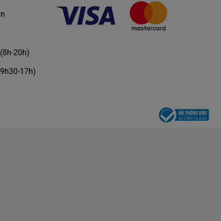
àn
(8h-20h)
(9h30-17h)
phẩm vô cùng cải tiến, được tạo ra để