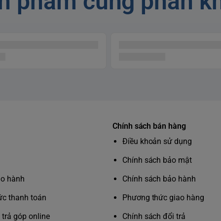
n phẩm cùng phân k
năng xử lý cho người dùng.
Chính sách bán hàng
Điều khoản sử dụng
L làm bằng nhựa Tritan -
Chính sách bảo mật
hỏe. Smeg BLF01
nổi bật
ảo hành
Chính sách bảo hành
cách đặc trưng retro.
c thanh toán
Phương thức giao hàng
trả góp online
Chính sách đổi trả