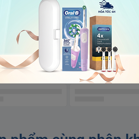
LF01 trộn các nguyên liệu
àn hảo hơn, đồng hành
Sản phẩm liên quan
HIỆU SUẤT CAO VÀ PHONG CÁCH 
Được thiết kế tỉ mỉ đến từng chi tiết 
hoạt và hiệu quả, Bốn cấp độ xay, cấp
chương trình cài đặt xay khác nhau: 