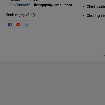
0969889495
livingupvn@gmail.com
Chính sách 
Kênh mạng xã hội
Chương trì
MÔ TƠ KHỞI ĐỘNG CỰC KÌ MƯỢT MÀ
Khởi động dần dần để tạo điều kiện giúp hòa trộn tốt hơn
được mức bạn đã chọn ban đầu.