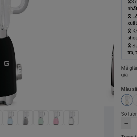
🎗3 
nhất
🎗 L
xuất
🎗 K
shop
🎗 S
tra,
Mã gi
giá
Màu s
Số lượ