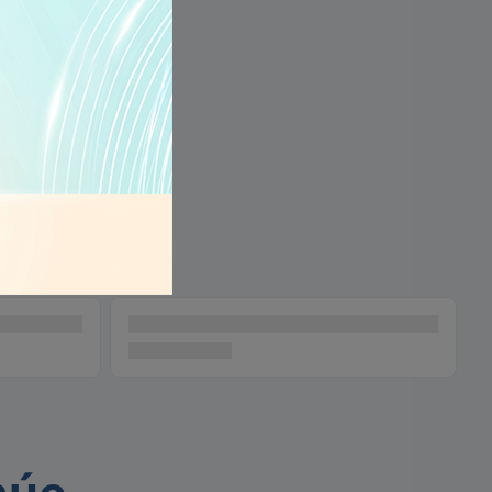
ĐẲNG CẤP
nhỏ nhất để mang đến một thiết bị lớn, linh
 độ cao nhất đạt tới 18000 vòng / phút, 3
smoothie, ice crush, pulse tăng thêm khả