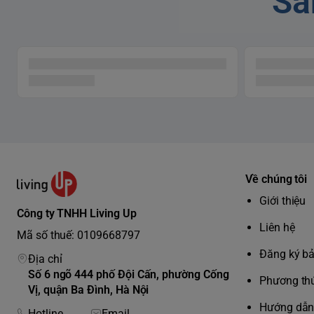
Sả
Về chúng tôi
Giới thiệu
BÌNH TRITAN
Công ty TNHH Living Up
Bình chứa máy xay sinh tố
SMEG BLF01
có dung tích 1,5
Liên hệ
Mã số thuế: 0109668797
loại nhựa tổng hợp không chứa PBA, an toàn cho sức k
Đăng ký b
như một sản phẩm tối giản đẹp mắt mà còn mang phong 
Địa chỉ
Số 6 ngõ 444 phố Đội Cấn, phường Cống
Phương thứ
Vị, quận Ba Đình, Hà Nội
Hướng dẫn 
Hotline
Email