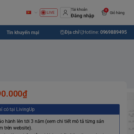
Tài khoản
0
LIVE
Giỏ hàng
Đăng nhập
Địa chỉ
Hotline:
0969889495
Tin khuyến mại
90.000₫
ỉ có tại LivingUp
ảo hành lên tới 3 năm (xem chi tiết mô tả từng sản
 trên website).