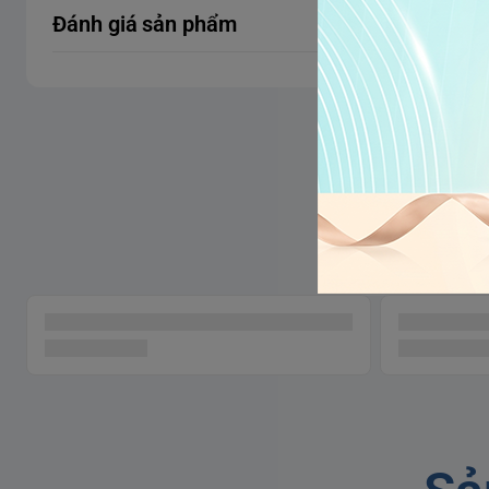
món súp nhanh chóng và đơn giản cho bữa trưa, SMEG B
Đánh giá sản phẩm
vào với nhau và đem đến một thành phẩm không thể ho
cùng bạn suốt cả ngày.