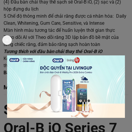
(4) Đầu bàn chải thay thế sạch sẽ Oral-B iO, (2) sạc và (2)
hộp đựng du lịch
5 Chế độ thông minh để chải răng được cá nhân hóa: Daily
Clean, Whitening, Gum Care, Sensitive, và Intense
Màn hình màu tương tác để huấn luyện thời gian thực
Theo dõi AI với Theo dõi răng 3D lập bản đồ bề mặt của
từng chiếc răng, đảm bảo răng sạch hoàn toàn
Tương thích với đầu bàn chải thay thế Oral-B iO
Kết nối với ứng dụng Oral-B bằng Bluetooth để giúp bạn
theo dõi thói quen đánh răng của mình
Bảo hành 12 tháng, 1 đổi 1 15 ngày
Mô tả chi tiết
Set 2 bàn chải
Oral-B iO Series 7