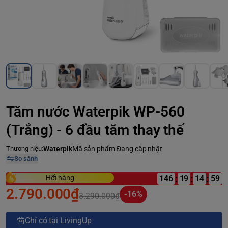
Tăm nước Waterpik WP-560
(Trắng) - 6 đầu tăm thay thế
Thương hiệu:
Waterpik
Mã sản phẩm:
Đang cập nhật
So sánh
:
:
:
Hết hàng
146
19
2.790.000₫
-16%
3.290.000₫
Chỉ có tại LivingUp