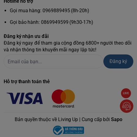
Hotline hỗ trợ
là sản phẩm đầu tiên trong phân khúc được Hiệp hội Nha
Gọi mua hàng: 0969889495 (8h-20h)
khoa Hoa Kỳ (ADA) chấp nhận.
Trong hộp gồm những gì:
Gọi bảo hành: 0869949599 (9h30-17h)
Máy tăm nước nâng cao không dây
2 đầu phản lực cổ điển (JT-450E)
Đăng ký nhận ưu đãi
1 Đầu chỉnh nha (OD-100E)
Đăng ký ngay để tham gia cộng đồng 6800+ người theo dõi
và nhận thông tin khuyến mãi ngay lập tức!
1 Đầu loại bỏ mảng bám (PS-100E)
Sạc nhanh từ tính
Đăng ký
Hộp lưu trữ đầu tăm nước
Túi dựng du lịch và phích cắm.
Dễ dàng sử dụng
Hỗ trợ thanh toán thẻ
Chỉ cần đổ đầy nước vào bình chứa, hướng đầu tăm vào
viền nướu và xịt. Dùng nước ấm đôi với răng nhạy cảm hoặc
LIVE
thêm nước súc miệng.
Bản quyền thuộc về Living Up | Cung cấp bởi
Sapo