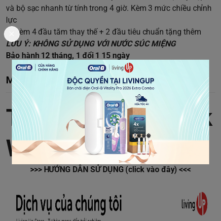
và bộ sạc nhanh từ tính trong 4 giờ. Kèm 3 mức chiều chỉnh
lực
Đi kèm 4 đầu tăm thay thế + 2 đầu tiêu chuẩn tặng thêm
LƯU Ý: KHÔNG SỬ DỤNG VỚI NƯỚC SÚC MIỆNG
Bảo hành 12 tháng, 1 đổi 1 15 ngày
Mô tả chi tiết
Tăm nước Waterpik
WP-560 - Trắng
>>> HƯỚNG DẪN SỬ DỤNG (click vào đây) <<<