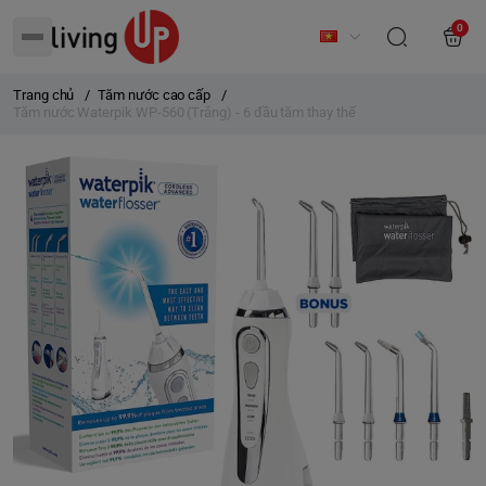
0
Trang chủ
/
Tăm nước cao cấp
/
Tăm nước Waterpik WP-560 (Trắng) - 6 đầu tăm thay thế