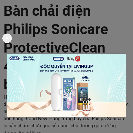
Bàn chải điện
Philips Sonicare
ProtectiveClean
4100 hàng trưng
bày
Hàng trưng bày của Philips Sonicare
là các sản phẩm đã
được trưng bày tại hội trợ, triển lãm thương mại sẽ được các
nhà phân phối tân trang, gom lại và bán với mức giá thấp
hơn hàng Brand New. Hàng trưng bày của Philips Sonicare
là sản phẩm chưa qua sử dụng, chất lượng gần tương
đương Brand New.