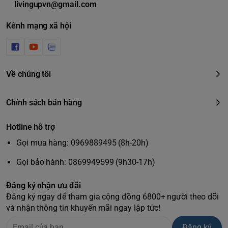
livingupvn@gmail.com
Kênh mạng xã hội
Về chúng tôi
Chính sách bán hàng
Hotline hỗ trợ
1. Bàn chải điện Philips
Gọi mua hàng: 0969889495 (8h-20h)
Sonicare 4100 có gì nổi bật?
Gọi bảo hành: 0869949599 (9h30-17h)
Công nghệ sóng âm (Sonic):
Hoạt động với tần số rung lên
đến 31.000 lần/phút, giúp loại bỏ mảng bám trên răng hiệu
Đăng ký nhận ưu đãi
Đăng ký ngay để tham gia cộng đồng 6800+ người theo dõi
quả
gấp 5 đến 7 lần
so với bàn chải tay thông thường.
và nhận thông tin khuyến mãi ngay lập tức!
Cảm biến áp suất thông minh:
Bàn chải tự động phát hiện
nếu bạn ấn tay quá mạnh, sau đó cảnh báo bằng rung động
Đăng ký