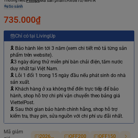
Thương hiệu:
Philips
Mã sản phẩm:
HX6810/WHTR
So sánh
735.000₫
Chỉ có tại LivingUp
🎗 Bảo hành lên tới 3 năm (xem chi tiết mô tả từng sản
phẩm trên website).
🎗3 ngày dùng thử miễn phí bàn chải điện, tăm nước
duy nhất tại Việt Nam.
🎗 Lỗi 1 đổi 1 trong 15 ngày đầu nếu phát sinh do nhà
sản xuất.
🎗 Khách hàng ở xa không thể đến trực tiếp để bảo
hành, shop hỗ trợ chi phí vận chuyển theo bảng giá
ViettelPost.
🎗 Sau thời gian bảo hành chính hãng, shop hỗ trợ
kiểm tra, thay pin, sửa nguồn với chi phí ưu đãi nhất.
Mã giảm
2026NM
OFF200
OFF150