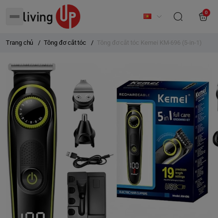
0
Trang chủ
/
Tông đơ cắt tóc
/
Tông đơ cắt tóc Kemei KM-696 (5-in-1)