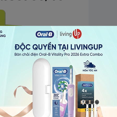
c đầu để vệ sinh dễ dàng
ành
u