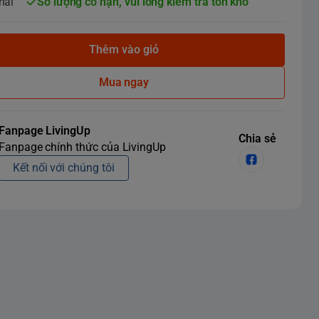
hái
Số lượng có hạn, vui lòng kiểm tra tồn kho
Thêm vào giỏ
Mua ngay
Fanpage LivingUp
Chia sẻ
Fanpage chính thức của LivingUp
Kết nối với chúng tôi