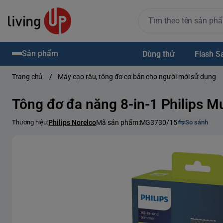
Sản phẩm
Dùng thử
Flash S
Trang chủ
/
Máy cạo râu, tông đơ cơ bản cho người mới sử dụng
Tông đơ đa năng 8-in-1 Philips 
Thương hiệu:
Philips Norelco
Mã sản phẩm:
MG3730/15
So sánh