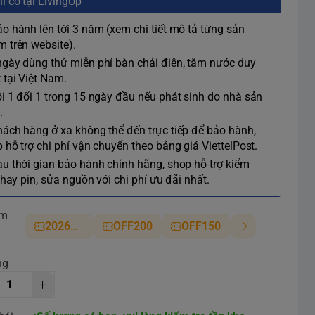
ỉ có tại LivingUp
ảo hành lên tới 3 năm (xem chi tiết mô tả từng sản
 trên website).
ngày dùng thử miễn phí bàn chải điện, tăm nước duy
 tại Việt Nam.
ỗi 1 đổi 1 trong 15 ngày đầu nếu phát sinh do nhà sản
.
hách hàng ở xa không thể đến trực tiếp để bảo hành,
 hỗ trợ chi phí vận chuyển theo bảng giá ViettelPost.
au thời gian bảo hành chính hãng, shop hỗ trợ kiểm
 thay pin, sửa nguồn với chi phí ưu đãi nhất.
ảm
2026NM
OFF200
OFF150
ng