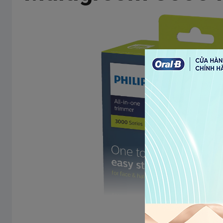
Khả năng tháo lắp
Có thể tháo cá
Dịch vụ bảo h
Thời gian bảo hành
2 năm toàn cầ
Xem thêm