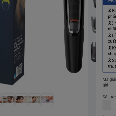
Ch
🎗 B
phẩm
🎗3 
nhất
🎗 L
xuất
🎗 K
shop
🎗 S
tra,
Mã gi
giá
Số lượ