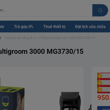
ale
Trả góp 0%
Thuê thiết bị
Đặt lịch sửa chữa
/
Tông đơ đa năng 8-in-1 Philips Multigroom 3000 MG3730/15
Multigroom 3000 MG3730/15
950