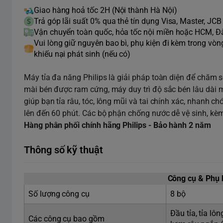
Giao hàng hoả tốc 2H (Nội thành Hà Nội)
Trả góp lãi suất 0% qua thẻ tín dụng Visa, Master, JCB
Vận chuyển toàn quốc, hỏa tốc nội miền hoặc HCM, 
Vui lòng giữ nguyên bao bì, phụ kiện đi kèm trong vò
khiếu nại phát sinh (nếu có)
Máy tỉa đa năng Philips là giải pháp toàn diện để chăm só
mài bén được ram cứng, máy duy trì độ sắc bén lâu dài 
giúp bạn tỉa râu, tóc, lông mũi và tai chính xác, nhanh c
lên đến 60 phút. Các bộ phận chống nước dễ vệ sinh, kè
Hàng phân phối chính hãng Philips - Bảo hành 2 năm
Thông số kỹ thuật
Công cụ & Phụ 
Số lượng công cụ
8 bộ
Đầu tỉa, tỉa lô
Các công cụ bao gồm