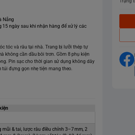
Trạng t
Đà Nẵng
ng 15 ngày sau khi nhận hàng để xử lý các
c tóc và râu tại nhà. Trang bị lưỡi thép tự
mà không cần dầu bôi trơn. Gồm 8 phụ kiện
hóng. Pin sạc cho thời gian sử dụng không dây
m túi đựng gọn nhẹ tiện mang theo.
kiện
ng mũi & tai, lược râu điều chỉnh 3–7 mm, 2