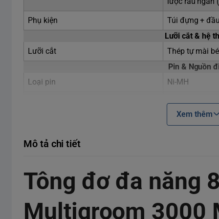
lược râu ngắn 
Phụ kiện
Túi đựng + đầu
Lưỡi cắt & hệ t
Lưỡi cắt
Thép tự mài bé
Pin & Nguồn đ
Loại pin
Ni‑MH
Thời gian sạc đầy
16 giờ
Xem thêm
Thời gian sử dụng
Lên đến 60 ph
Điện áp hoạt động
100–240 V tự 
Mô tả chi tiết
Chế độ tự tắt (không có phụ kiện)
< 0,1 W
Tông đơ đa năng 8
Chế độ năng lượng thấp
< 0,3 W
Dễ sử dụng & Bả
Multigroom 3000
Bảo trì
Không cần dầu;