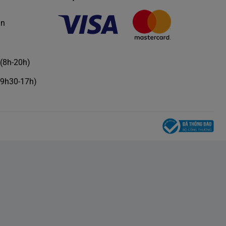
àn
(8h-20h)
(9h30-17h)