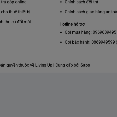
trả góp online
Chính sách đổi trả
cho thuê thiết bị
Chính sách giao hàng an to
nh thu cũ đổi mới
Hotline hỗ trợ
ilips MG3730/15
Gọi mua hàng: 0969889495 
Gọi bảo hành: 0869949599 
 giải pháp chải chuốt toàn diện, bền bỉ và
Bản quyền thuộc về Living Up | Cung cấp bởi
Sapo
ao, giúp bạn dễ dàng cắt tỉa râu, tạo kiểu tóc
và kỹ thuật ram thép mang lại độ bền tối đa.
ài bén, giúp duy trì độ sắc bén như mới mà
1mm, 2mm), 1 lược tỉa râu điều chỉnh (3-
i nhu cầu về độ dài.
úp cắt bỏ lông mũi, lông tai nhanh chóng mà