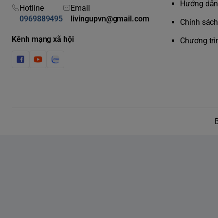
Hướng dẫn 
Hotline
Email
0969889495
livingupvn@gmail.com
Chính sách 
Kênh mạng xã hội
Chương trì
1. Máy tỉa đa năng Ph
có gì nổi bật?
Thuộc dòng Multigroom series 3000, MG3730/15 mang đến
tiện lợi cho nam giới với các tính năng vượt trội:
Đa năng 8 trong 1:
Thiết bị đi kèm 8 công cụ chất lượng c
và làm sạch lông mũi, lông tai chỉ với một chiếc máy.
Lưỡi cắt thép tự mài bén:
Lưỡi dao được gia cố bằng sắt 
Trong quá trình hoạt động, các lưỡi cắt sẽ tự cọ xát để m
không bao giờ bị gỉ sét hay cần tra dầu.
6 bộ cữ lược linh hoạt:
Bao gồm 2 lược tỉa râu lởm chởm (
7mm) và 3 lược cắt tóc (9mm, 12mm, 16mm), đáp ứng mọ
Phụ kiện tỉa lông mũi/tai an toàn:
Đầu tỉa chuyên dụng gi