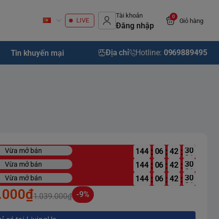
Tài khoản
0
LIVE
Giỏ hàng
Đăng nhập
Địa chỉ
Hotline:
0969889495
Tin khuyến mại
:
:
:
Vừa mở bán
144
06
:
:
:
Vừa mở bán
144
06
:
:
:
Vừa mở bán
144
06
.000₫
-9%
1.039.000₫