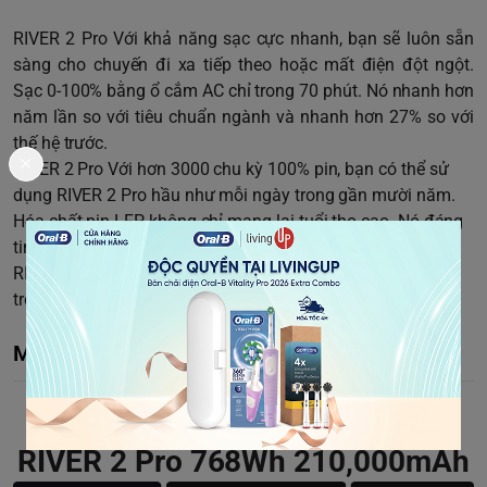
RIVER 2 Pro Với khả năng sạc cực nhanh, bạn sẽ luôn sẵn
sàng cho chuyến đi xa tiếp theo hoặc mất điện đột ngột.
Sạc 0-100% bằng ổ cắm AC chỉ trong 70 phút. Nó nhanh hơn
năm lần so với tiêu chuẩn ngành và nhanh hơn 27% so với
thế hệ trước.
RIVER 2 Pro Với hơn 3000 chu kỳ 100% pin, bạn có thể sử
dụng RIVER 2 Pro hầu như mỗi ngày trong gần mười năm.
Hóa chất pin LFP không chỉ mang lại tuổi thọ cao. Nó đáng
tin cậy, hiệu quả và an toàn hơn ngay cả ở nhiệt độ cao.
RIVER 2 Pro có một trong những chế độ bảo hành dài nhất
trong ngành.
Mô tả chi tiết
Trạm tích điện di động EcoFlow
RIVER 2 Pro 768Wh 210,000mAh