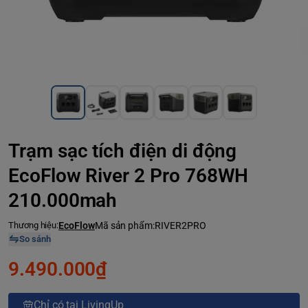
Trạm sạc tích điện di động
EcoFlow River 2 Pro 768WH
210.000mah
Thương hiệu:
EcoFlow
Mã sản phẩm:
RIVER2PRO
So sánh
9.490.000₫
Chỉ có tại LivingUp