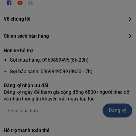
Về chúng tôi
Chính sách bán hàng
Hotline hỗ trợ
Gọi mua hàng: 0969889495 (8h-20h)
Kích thước nhỏ. Sức mạnh lớn (
Gọi bảo hành: 0869949599 (9h30-17h)
X-Boost Up to 1600W ):
Đăng ký nhận ưu đãi
Đăng ký ngay để tham gia cộng đồng 6800+ người theo dõi
RIVER 2 Pro Với công suất 800W, RIVER 2 Pro đáp ứng hầu
và nhận thông tin khuyến mãi ngay lập tức!
hết các nhu cầu thiết yếu của bạn. Nhưng tại sao không
nâng sức mạnh lên một tầm cao mới với chế độ X-Boost?
Đăng ký
Bật nó lên các thiết bị điện có công suất lên tới 1600W, bao
gồm cả máy pha cà phê và máy sấy tóc.
Trọng lượng nhẹ chỉ 17,2 lbs:
Hỗ trợ thanh toán thẻ