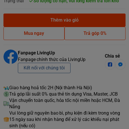
Trạng thái
Số lượng có hạn, vui lòng kiểm tra tồn kho
Thêm vào giỏ
Mua ngay
Trả góp 0%
Fanpage LivingUp
Chia sẻ
Fanpage chính thức của LivingUp
Kết nối với chúng tôi
Giao hàng hoả tốc 2H (Nội thành Hà Nội)
Trả góp lãi suất 0% qua thẻ tín dụng Visa, Master, JCB
Vận chuyển toàn quốc, hỏa tốc nội miền hoặc HCM, Đà
Nẵng
Vui lòng giữ nguyên bao bì, phụ kiện đi kèm trong vòng
15 ngày sau khi nhận hàng để xử lý các khiếu nại phát
sinh (nếu có)