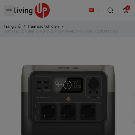
0
Trang chủ
/
Trạm sạc tích điện
/
Trạm sạc tích điện di động EcoFlow River 2 Pro 768WH 210.000mah