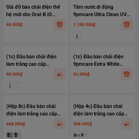
Giá đỡ bàn chải điện thế
Tăm nước di động
hệ mới cho Oral-B iO
9pmcare Ultra Clean UV
Series
(Pin 40 ngày, 4 chế độ +
49.000₫
1.190.000₫
khử khuẩn bằng tia UV, 5
mức tùy chỉnh lực nước)
(1c) Đầu bàn chải điện
(1c) Đầu bàn chải điện
làm trắng cao cấp
9pmcare Extra White
9pmcare iO Extra White
tương thích Philips
98.000₫
92.000₫
tương thích với Oral-B iO
Sonicare - Làm trắng răng
Series 2-10
(Hộp 8c) Đầu bàn chải
(Hộp 4c) Đầu bàn chải
điện làm trắng cao cấp
điện làm trắng cao cấp
9pmcare iO Extra White
9pmcare iO Extra White
668.000₫
368.000₫
tương thích với Oral-B iO
tương thích với Oral-B iO
Series 2-10
Series 2-10