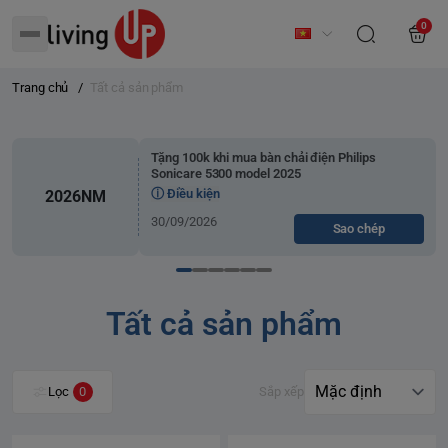
0
Trang chủ
/
Tất cả sản phẩm
Tặng 100k khi mua bàn chải điện Philips
Sonicare 5300 model 2025
ⓘ Điều kiện
2026NM
30/09/2026
Sao chép
Tất cả sản phẩm
Lọc
0
Sắp xếp