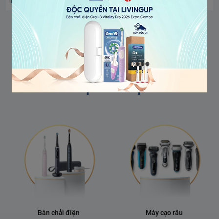
1
2
3
...
50
Khám phá sản phẩm
Bàn chải điện
Máy cạo râu