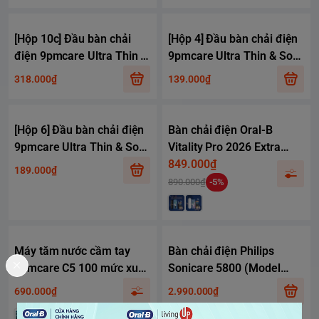
[Hộp 10c] Đầu bàn chải
[Hộp 4] Đầu bàn chải điện
điện 9pmcare Ultra Thin &
9pmcare Ultra Thin & Soft
Soft tương thích Oral-B
tương thích Oral-B Vitality,
318.000₫
139.000₫
Vitality, Pro, Genius
Pro, Genius
[Hộp 6] Đầu bàn chải điện
Bàn chải điện Oral-B
9pmcare Ultra Thin & Soft
Vitality Pro 2026 Extra
tương thích Oral-B Vitality,
White Combo, 3 chế độ
849.000₫
189.000₫
Pro, Genius
làm sạch, 5 đầu bàn chải
890.000₫
-5%
đi kèm
Máy tăm nước cầm tay
Bàn chải điện Philips
9pmcare C5 100 mức xung
Sonicare 5800 (Model
nước, bình chứa nước
2026) HX5861/01
690.000₫
2.990.000₫
320ml