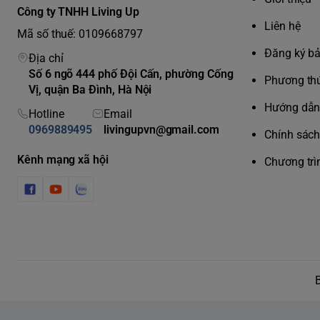
Công ty TNHH Living Up
Liên hệ
Mã số thuế: 0109668797
Đăng ký b
Địa chỉ
Số 6 ngõ 444 phố Đội Cấn, phường Cống
Phương thứ
Vị, quận Ba Đình, Hà Nội
Hướng dẫn 
Hotline
Email
0969889495
livingupvn@gmail.com
Chính sách 
Kênh mạng xã hội
Chương trì
Bàn chải điện Philips Sonicare Protectiv
Bàn chải điện Philips Sonicare ProtectiveClean 6100 W
sáng chỉ sau 1 tuần sử dụng. Sản phẩm mới được giới thi