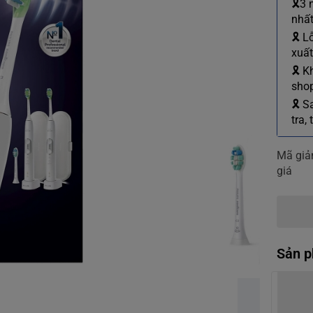
🎗3 
nhất
🎗 L
xuất
🎗 K
shop
🎗 S
tra,
Mã gi
giá
Sản p