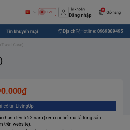
Tài khoản
0
LIVE
Giỏ hàng
Đăng nhập
Địa chỉ
Hotline:
0969889495
Tin khuyến mại
 Travel Case)
)
90.000₫
ỉ có tại LivingUp
ảo hành lên tới 3 năm (xem chi tiết mô tả từng sản
 trên website).