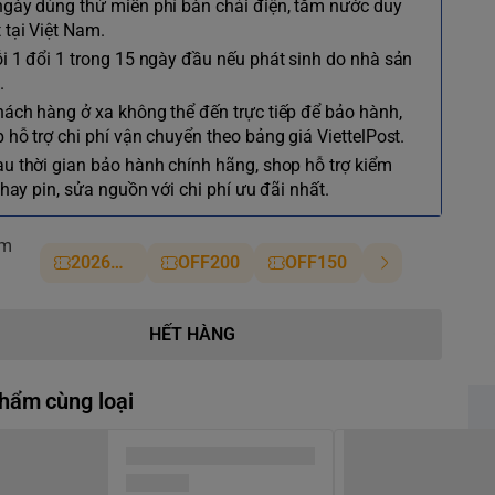
ngày dùng thử miễn phí bàn chải điện, tăm nước duy
 tại Việt Nam.
ỗi 1 đổi 1 trong 15 ngày đầu nếu phát sinh do nhà sản
.
hách hàng ở xa không thể đến trực tiếp để bảo hành,
 hỗ trợ chi phí vận chuyển theo bảng giá ViettelPost.
au thời gian bảo hành chính hãng, shop hỗ trợ kiểm
 thay pin, sửa nguồn với chi phí ưu đãi nhất.
ảm
2026NM
OFF200
OFF150
HẾT HÀNG
hẩm cùng loại