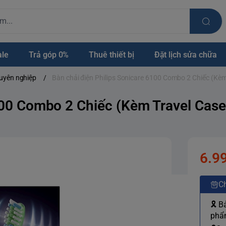
ale
Trả góp 0%
Thuê thiết bị
Đặt lịch sửa chữa
huyên nghiệp
/
Bàn chải điện Philips Sonicare 6100 Combo 2 Chiếc (Kèm
100 Combo 2 Chiếc (Kèm Travel Case
6.9
Ch
🎗 B
phẩm