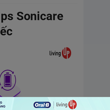
ips Sonicare
iếc