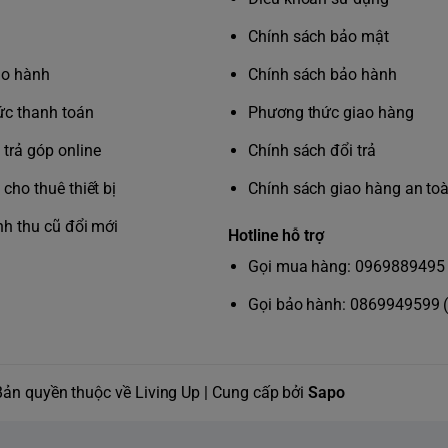
Chính sách bảo mật
ảo hành
Chính sách bảo hành
c thanh toán
Phương thức giao hàng
trả góp online
Chính sách đổi trả
cho thuê thiết bị
Chính sách giao hàng an to
nh thu cũ đổi mới
Hotline hỗ trợ
Gọi mua hàng: 0969889495 
Gọi bảo hành: 0869949599 
eClean 6100 White - HX6877/21
hite - HX6877/21,
làm răng của bạn trắng
ệu trên thị trường vào Quý 1 năm 2018.
Bản quyền thuộc về Living Up | Cung cấp bởi
Sapo