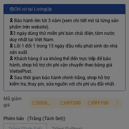
Chỉ có tại LivingUp
🎗 Bảo hành lên tới 3 năm (xem chi tiết mô tả từng sản
phẩm trên website).
🎗3 ngày dùng thử miễn phí bàn chải điện, tăm nước
duy nhất tại Việt Nam.
🎗 Lỗi 1 đổi 1 trong 15 ngày đầu nếu phát sinh do nhà
sản xuất.
🎗 Khách hàng ở xa không thể đến trực tiếp để bảo
hành, shop hỗ trợ chi phí vận chuyển theo bảng giá
ViettelPost.
🎗 Sau thời gian bảo hành chính hãng, shop hỗ trợ
kiểm tra, thay pin, sửa nguồn với chi phí ưu đãi nhất.
Mã giảm
2026NM
OFF200
OFF150
giá
Phiên bản
(Trắng (Tách Set))
Trắng (Tách Set)
Trắng (Fullbox)