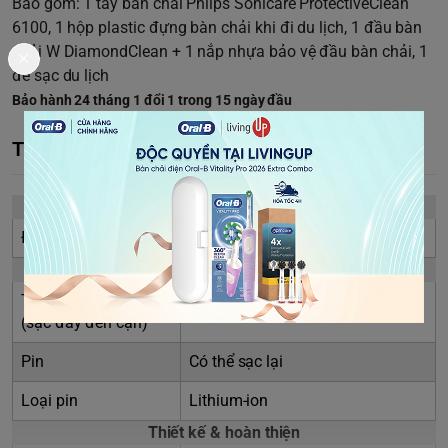
Bao gồm: 1 tay bàn chải Philps Sonicare ProtectiveClean
6100, 1 hộp plastic đựng bàn chải khi đi du lịch, 1 đầu bàn
chải W DiamondClean + 1 nắp nhựa bảo vệ đầu bàn chải, 1
đế sạc du lịch
Bảo hành 24 tháng 1 đổi 1 trong 15 ngày đầu
Thông số kỹ thuật
Nguồn điện
Điện áp
110–220 V
Thông số kỹ thuật
Thời gian sử dụng
Lên đến 2 tuần
(sạc đầy đến cạn)
Pin
Có thể sạc lại
Loại pin
Lithium‑ion
Thiết kế & hoàn thiện