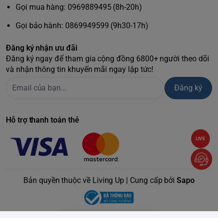
chải đi kèm
- Chăm sóc nướu
trắng răng
Gọi mua hàng: 0969889495 (8h-20h)
Hộp đựng
Có
Có (giống 5100)
Gọi bảo hành: 0869949599 (9h30-17h)
du lịch
Thời lượng
Lên đến 2 tuần
Lên đến 2 tuần
Đăng ký nhận ưu đãi
pin
Đăng ký ngay để tham gia cộng đồng 6800+ người theo dõi
Trắng bạc hà, Xám
Bạc trắng, Hồng phấn,
và nhận thông tin khuyến mãi ngay lập tức!
Màu sắc
đen
Xanh hải quân
Đăng ký
Thời gian
24 tháng, 1 đổi 1 15
24 tháng, 1 đổi 1 15
bảo hành
ngày
ngày
Giá tham
2.190.000đ
2.390.000đ
Hỗ trợ thanh toán thẻ
khảo
LIVE
Bàn chải điện Philips Sonicare ProtectiveClean 6100 White
- HX6877/21,
làm răng của bạn trắng sáng chi sau 1 tuần
sử dụng.
Bản quyền thuộc về Living Up | Cung cấp bởi
Sapo
Hiện tại chúng tôi đã có hàng trưng bày của mẫu Philips
Sonicare 6100, quý khách nào có nhu cầu có thể click vào
>>ĐÂY<<