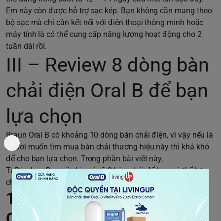
Em này còn được hỗ trợ sạc kép. Bạn không cần mang theo
bộ sạc mà chỉ cần kết nối với điện thoại thông minh hoặc
máy tính là có thể cung cấp năng lượng hoạt động cho 2
tuần dài rồi.
III – Review 8 dòng bàn
chải điện Oral B để bạn
lựa chọn
Braun Oral B có khoảng 10 dòng bàn chải điện, vì vậy nếu là
người muốn tìm mua bàn chải thương hiệu này thì khá khó
để cho bạn lựa chọn. Trong phần bài viết này,
TuDienLamDep sẽ chia sẻ về 8 bàn chải để bạn có thể lựa
chọn dễ dàng
1. Bàn chải đánh răng điện
Oral B 8000