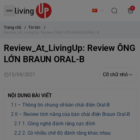
0
Trang chủ
/
Tin tức
/
Review_At_LivingUp: Review ÔNG LỚN BRAUN ORAL-B
Review_At_LivingUp: Review ÔNG
LỚN BRAUN ORAL-B
15/04/2021
NỘI DUNG BÀI VIẾT
I – Thông tin chung về bàn chải điện Oral-B
II – Review tính năng của bàn chải điện Braun Oral-B
1. Công nghệ đánh răng cực đỉnh
2. Có nhiều chế độ đánh răng khác nhau