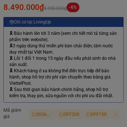
8.490.000₫
-6%
8.990.000₫
Chỉ có tại LivingUp
🎗 Bảo hành lên tới 3 năm (xem chi tiết mô tả từng sản
phẩm trên website).
🎗3 ngày dùng thử miễn phí bàn chải điện, tăm nước
duy nhất tại Việt Nam.
🎗 Lỗi 1 đổi 1 trong 15 ngày đầu nếu phát sinh do nhà
sản xuất.
🎗 Khách hàng ở xa không thể đến trực tiếp để bảo
hành, shop hỗ trợ chi phí vận chuyển theo bảng giá
ViettelPost.
🎗 Sau thời gian bảo hành chính hãng, shop hỗ trợ
kiểm tra, thay pin, sửa nguồn với chi phí ưu đãi nhất.
Mã giảm
2026NM
OFF200
OFF150
giá