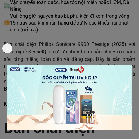
Vận chuyển toàn quốc, hỏa tốc nội miền hoặc HCM, Đà
Nẵng
Vui lòng giữ nguyên bao bì, phụ kiện đi kèm trong vòng
15 ngày sau khi nhận hàng để xử lý các khiếu nại phát
sinh (nếu có)
Bàn chải điện Philips Sonicare 9900 Prestige (2025) với
công nghệ SenseIQ là sự lựa chọn hoàn hảo cho việc chăm
sóc răng miệng toàn diện và đẳng cấp. Đây là sản phẩm
tiên tiến nhất của Philips Sonicare, được thiết kế để mang lại
trải nghiệm đánh răng vượt trội, giúp bạn chăm sóc răng và
nướu một cách tối ưu.
Bảo hành 24 tháng, 1 đổi 1 15 ngày
Mô tả chi tiết
Bàn chải điện