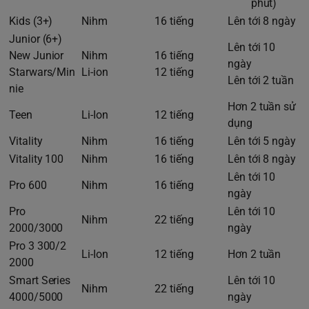
phút)
Kids (3+)
Nihm
16 tiếng
Lên tới 8 ngày
Junior (6+)
Lên tới 10
New Junior
Nihm
16 tiếng
ngày
Starwars/Min
Li-ion
12 tiếng
Lên tới 2 tuần
nie
Hơn 2 tuần sử
Teen
Li-Ion
12 tiếng
dụng
Vitality
Nihm
16 tiếng
Lên tới 5 ngày
Vitality 100
Nihm
16 tiếng
Lên tới 8 ngày
Lên tới 10
Pro 600
Nihm
16 tiếng
ngày
Pro
Lên tới 10
Nihm
22 tiếng
2000/3000
ngày
Pro 3 300/2
Li-Ion
12 tiếng
Hơn 2 tuần
2000
Smart Series
Lên tới 10
Nihm
22 tiếng
4000/5000
ngày