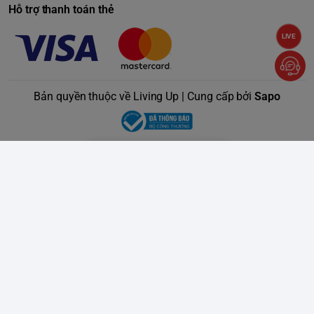
Hỗ trợ thanh toán thẻ
LIVE
Bản quyền thuộc về Living Up | Cung cấp bởi
Sapo