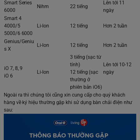
Smart Series
Lên tới 11
Nihm
22 tiếng
6000
ngày
Smart 4
4000/5
Li-Ion
12 tiếng
Hơn 2 tuần
5000/6 6000
Genius/Geniu
Li-Ion
12 tiếng
Hơn 2 tuần
s X
3 tiếng (sạc từ
tính)
Lên tới 10-12
iO 7, 8, 9
Li-Ion
12 tiếng (sạc
ngày
iO 6
thường ở
phiên bản iO6)
Ngoài ra thì chúng tôi cũng xin cung cấp cho quý khách
hàng về ký hiệu thường gặp khi sử dụng bàn chải điện như
sau: