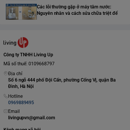
Các lỗi thường gặp ở máy tăm nước:
Nguyên nhân và cách sửa chữa triệt để
Công ty TNHH Living Up
Mã số thuế: 0109668797
Địa chỉ
Số 6 ngõ 444 phố Đội Cấn, phường Cống Vị, quận Ba
Đình, Hà Nội
Hotline
0969889495
Email
livingupvn@gmail.com
Kênh mạng xã hội