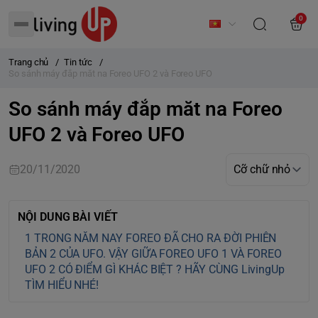
0
Trang chủ
/
Tin tức
/
So sánh máy đắp măt na Foreo UFO 2 và Foreo UFO
So sánh máy đắp măt na Foreo
UFO 2 và Foreo UFO
20/11/2020
NỘI DUNG BÀI VIẾT
TRONG NĂM NAY FOREO ĐÃ CHO RA ĐỜI PHIÊN
BẢN 2 CỦA UFO. VẬY GIỮA FOREO UFO 1 VÀ FOREO
UFO 2 CÓ ĐIỂM GÌ KHÁC BIỆT ? HÃY CÙNG LivingUp
TÌM HIỂU NHÉ!