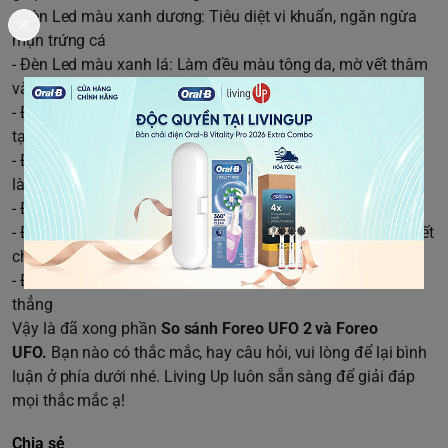
- Đèn Led màu xanh dương: Tiêu diệt vi khuẩn, ngăn ngừa
mụn trứng cá
- Đèn Led màu xanh lá: Làm đều màu tông da, mờ vết thâm
và làm sáng các vùng da
- Đèn Led màu trắng: Giúp săn chắc da, giảm bọng mắt, tái
tại tự nhiên da và tạo hiệu ứng trẻ hoá
- Đèn Led màu tím: Giúp loại bỏ độc tố, tăng cường rạng rỡ,
làm dịu viêm và đẩy nhanh quá trình chữa lành
- Đèn Led màu cam: Giảm tác hại của ánh nắng mặt trời
- Đèn Led màu vàng: Chăm sóc vùng tổn thương, làm dịu vết
cháy nắng
- Đèn Led màu lam: Giúp chống viêm làm dịu làn da căng
thẳng
Vậy là đã xong phần
So sánh Foreo UFO 2 và Foreo
UFO.
Bạn nào có thắc mắc, hay câu hỏi, vui lòng để lại bình
luận ở phía dưới nhé. Living Up luôn sẵn sàng để giải đáp
mọi thắc mắc ạ!
Chia sẻ