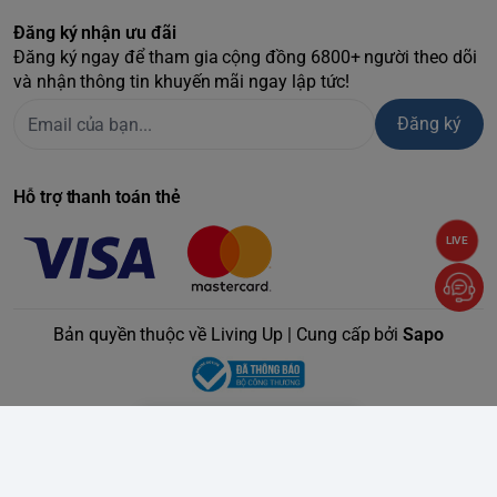
Đăng ký nhận ưu đãi
Đăng ký ngay để tham gia cộng đồng 6800+ người theo dõi
và nhận thông tin khuyến mãi ngay lập tức!
Đăng ký
Hỗ trợ thanh toán thẻ
LIVE
Bản quyền thuộc về Living Up | Cung cấp bởi
Sapo