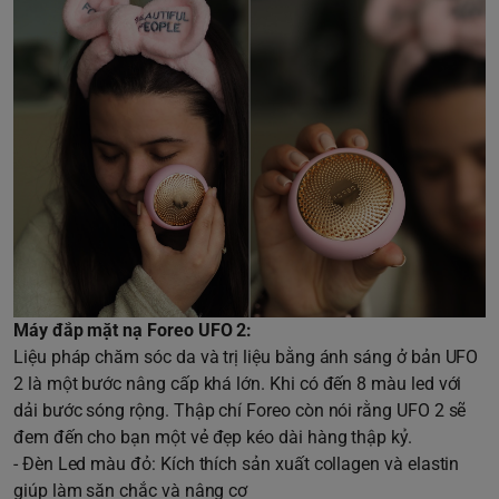
Máy đắp mặt nạ Foreo UFO 2:
Liệu pháp chăm sóc da và trị liệu bằng ánh sáng ở bản UFO
2 là một bước nâng cấp khá lớn. Khi có đến 8 màu led với
dải bước sóng rộng. Thập chí Foreo còn nói rằng UFO 2 sẽ
đem đến cho bạn một vẻ đẹp kéo dài hàng thập kỷ.
- Đèn Led màu đỏ: Kích thích sản xuất collagen và elastin
giúp làm săn chắc và nâng cơ