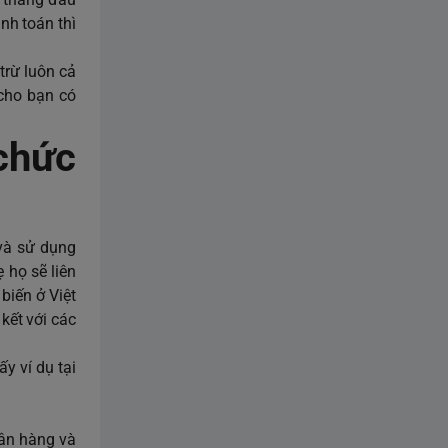
anh toán thì
trừ luôn cả
 cho bạn có
chức
 và sử dụng
 họ sẽ liên
 biến ở Việt
kết với các
ấy ví dụ tại
gân hàng và