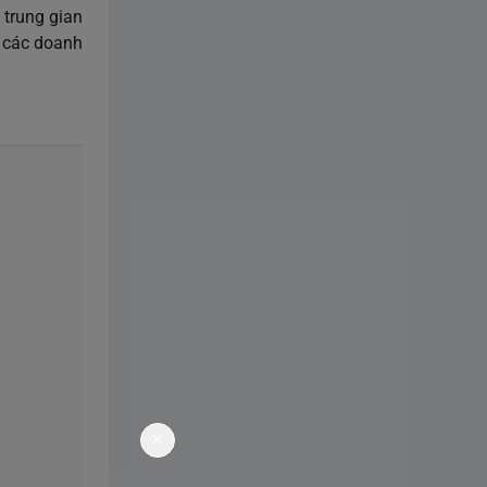
 trung gian
ờ các doanh