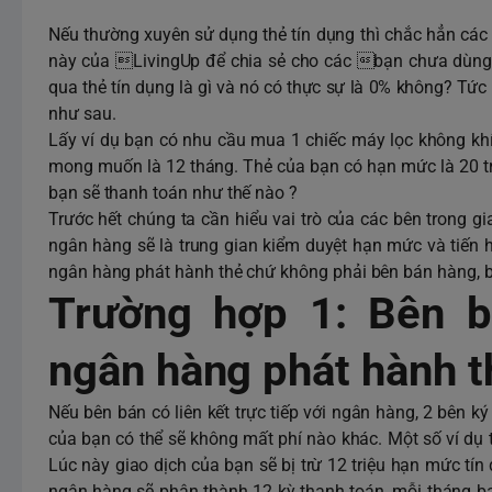
Nếu thường xuyên sử dụng thẻ tín dụng thì chắc hẳn các b
này của LivingUp để chia sẻ cho các bạn chưa dùng h
qua thẻ tín dụng là gì và nó có thực sự là 0% không? Tức 
như sau.
Lấy ví dụ bạn có nhu cầu mua 1 chiếc máy lọc không khí g
mong muốn là 12 tháng. Thẻ của bạn có hạn mức là 20 tri
bạn sẽ thanh toán như thế nào ?
Trước hết chúng ta cần hiểu vai trò của các bên trong g
ngân hàng sẽ là trung gian kiểm duyệt hạn mức và tiến 
ngân hàng phát hành thẻ chứ không phải bên bán hàng, 
Trường hợp 1: Bên bá
ngân hàng phát hành t
Nếu bên bán có liên kết trực tiếp với ngân hàng, 2 bên k
của bạn có thể sẽ không mất phí nào khác. Một số ví dụ 
Lúc này giao dịch của bạn sẽ bị trừ 12 triệu hạn mức tín d
ngân hàng sẽ phân thành 12 kỳ thanh toán, mỗi tháng bạn