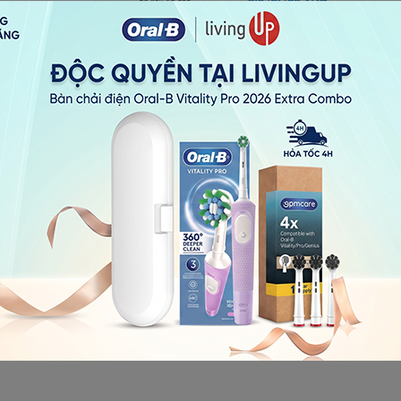
ả góp 0% qua thẻ tín dụn
triệu đồng.
cần thẻ tín dụng còn đủ hạn mức là được.
ng và đơn vị bán hàng tự động làm việc với nhau để chuyển đổi g
ợc sự cho phép của họ.