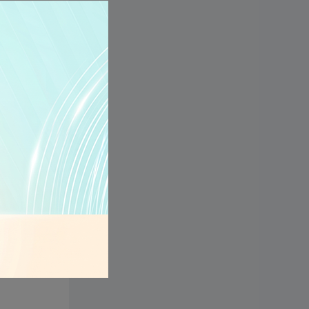
g
iao dịch