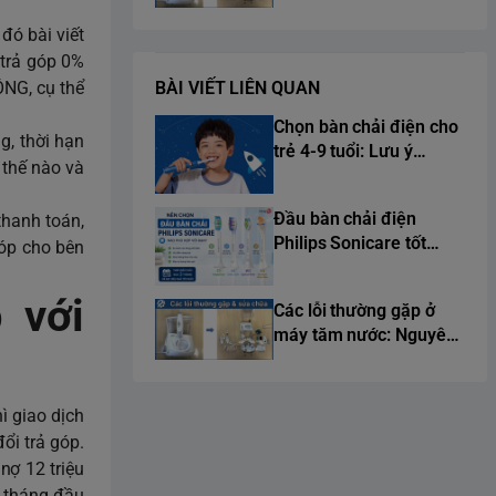
nhân và cách sửa chữa
triệt để
đó bài viết
 trả góp 0%
BÀI VIẾT LIÊN QUAN
ÔNG, cụ thể
Chọn bàn chải điện cho
g, thời hạn
trẻ 4-9 tuổi: Lưu ý
 thế nào và
chuẩn y khoa từ chuyên
gia
Đầu bàn chải điện
thanh toán,
Philips Sonicare tốt
góp cho bên
nhất 2026
 với
Các lỗi thường gặp ở
máy tăm nước: Nguyên
nhân và cách sửa chữa
triệt để
ì giao dịch
ổi trả góp.
nợ 12 triệu
à tháng đầu