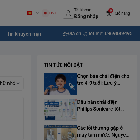
Tài khoản
0
LIVE
Giỏ hàng
Đăng nhập
Địa chỉ
Hotline:
0969889495
Tin khuyến mại
TIN TỨC NỔI BẬT
Chọn bàn chải điện cho
trẻ 4-9 tuổi: Lưu ý
chuẩn y khoa từ chuyên
gia
Đầu bàn chải điện
Philips Sonicare tốt
nhất 2026
Các lỗi thường gặp ở
máy tăm nước: Nguyên