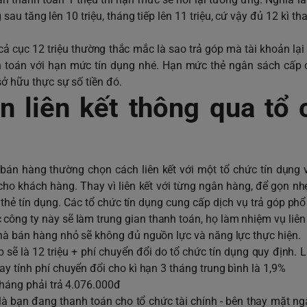
sau tăng lên 10 triệu, tháng tiếp lên 11 triệu, cứ vậy đủ 12 kì th
cả cục 12 triệu thường thắc mắc là sao trả góp mà tài khoản lại 
nh toán với hạn mức tín dụng nhé. Hạn mức thẻ ngân sách cấp
sở hữu thực sự số tiền đó.
n liên kết thông qua tổ 
 bán hàng thường chọn cách liên kết với một tổ chức tín dụng
ho khách hàng. Thay vì liên kết với từng ngân hàng, để gọn nhẹ
c thẻ tín dụng. Các tổ chức tín dụng cung cấp dịch vụ trả góp phổ
 công ty này sẽ làm trung gian thanh toán, họ làm nhiệm vụ liên 
nhà bán hàng nhỏ sẽ không đủ nguồn lực và năng lực thực hiện.
p sẽ là 12 triệu + phí chuyển đổi do tổ chức tín dụng quy định. L
y tính phí chuyển đổi cho kì hạn 3 tháng trung bình là 1,9%
tháng phải trả 4.076.000đ
y là bạn đang thanh toán cho tổ chức tài chính - bên thay mặt n