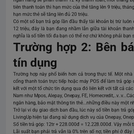
tiên thanh toán thì hạn mức của thẻ tăng lên 9 triệu, tháng 
hạn mức thẻ sẽ tăng lên đủ 20 triệu.
Có một số bạn trả góp lần đầu thấy tài khoản bị trừ luôn 
12 triệu, đây là bạn đang nhầm lẫn giữa tài khoản tha
nghĩa là số tiền tối đa bạn có thể nợ chứ không phải bạn 
Trường hợp 2: Bên bá
tín dụng
Trường hợp này phổ biến hơn cả trong thực tế. Một nhà
cổng thanh toán trực tiếp hoặc máy POS để làm trả góp c
kết với một tổ chức tín dụng qua đó liên kết với tất cả cá
Nam như Mpos, Alepay, Onepay, FE, Homecredit,..v..v...Các
ngân hàng, bảo mật thông tin thẻ...những điều này một 
Trở lại ví dụ giao dịch ban đầu, lúc này số tiền bạn trả gó
LivingUp hiện tại đang sử dụng dịch vụ của Onepay, Onepa
Số tiền trả góp: 12tr + 228.000đ = 12.228.000đ. Vậy mỗi 
Lãi suất bạn phải trả vẫn là 0% trên số nợ, tiền phí ở đâ