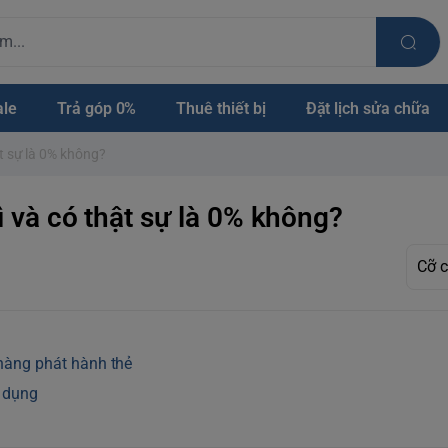
ale
Trả góp 0%
Thuê thiết bị
Đặt lịch sửa chữa
ật sự là 0% không?
ì và có thật sự là 0% không?
 hàng phát hành thẻ
n dụng