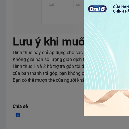
Lưu ý khi muốn mua Tr
Hình thức này chỉ áp dụng cho các đơn hàng giá trị trên 3 
Không giới hạn số lượng giao dịch tối đa mỗi tháng, chỉ 
Hình thức 1 và 2 hỗ trợ trả góp tối đa 12 tháng, ngân hà
của bạn thành trả góp, bạn không cần làm gì hết.
Bạn có thể mượn thẻ của người khác để mua, miễn là đư
Chia sẻ