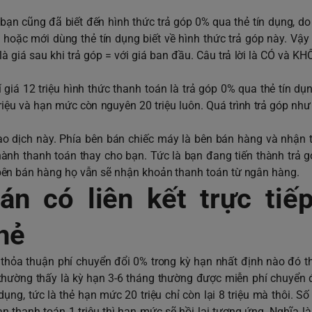
ạn cũng đã biết đến hình thức trả góp 0% qua thẻ tín dụng, do 
oặc mới dùng thẻ tín dụng biết về hình thức trả góp này. Vậy
là giá sau khi trả góp = với giá ban đầu. Câu trả lời là CÓ và KH
iá 12 triệu hình thức thanh toán là trả góp 0% qua thẻ tín dụn
ệu và hạn mức còn nguyên 20 triệu luôn. Quá trình trả góp như
iao dịch này. Phía bên bán chiếc máy là bên bán hàng và nhận 
hành thanh toán thay cho bạn. Tức là bạn đang tiến thành trả 
bên bán hàng họ vẫn sẽ nhận khoản thanh toán từ ngân hàng.
n có liên kết trực tiếp
hẻ
ý thỏa thuận phí chuyển đổi 0% trong kỳ hạn nhất định nào đó th
thường thấy là kỳ hạn 3-6 tháng thường được miễn phí chuyển đ
ụng, tức là thẻ hạn mức 20 triệu chỉ còn lại 8 triệu mà thôi. Số 
 thanh toán 1 triệu thì hạn mức sẽ hồi lại tương ứng. Nghĩa l