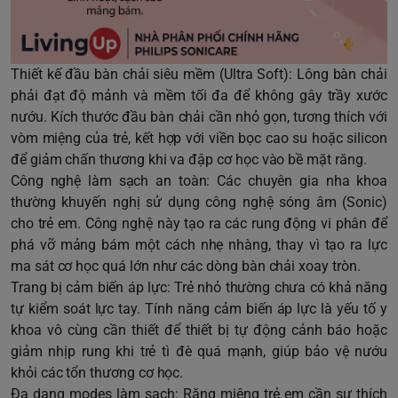
Thiết kế đầu bàn chải siêu mềm (Ultra Soft): Lông bàn chải
phải đạt độ mảnh và mềm tối đa để không gây trầy xước
nướu. Kích thước đầu bàn chải cần nhỏ gọn, tương thích với
vòm miệng của trẻ, kết hợp với viền bọc cao su hoặc silicon
để giảm chấn thương khi va đập cơ học vào bề mặt răng.
Công nghệ làm sạch an toàn: Các chuyên gia nha khoa
thường khuyến nghị sử dụng công nghệ sóng âm (Sonic)
cho trẻ em. Công nghệ này tạo ra các rung động vi phân để
phá vỡ mảng bám một cách nhẹ nhàng, thay vì tạo ra lực
ma sát cơ học quá lớn như các dòng bàn chải xoay tròn.
Trang bị cảm biến áp lực: Trẻ nhỏ thường chưa có khả năng
tự kiểm soát lực tay. Tính năng cảm biến áp lực là yếu tố y
khoa vô cùng cần thiết để thiết bị tự động cảnh báo hoặc
giảm nhịp rung khi trẻ tì đè quá mạnh, giúp bảo vệ nướu
khỏi các tổn thương cơ học.
Đa dạng modes làm sạch: Răng miệng trẻ em cần sự thích