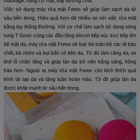
massage, nâng cơ mặt, đẩy dưỡng chất.
Việc sử dụng máy rửa mặt Foreo sẽ giúp làm sạch da từ
sâu bên trong. Hiệu quả hơn rất nhiều so với việc rửa mặt
bằng tay thông thường. Với cơ chế làm sạch sử dụng sóng
rung T-Sonic cùng các đầu lông silicon tiếp xúc trực tiếp lên
bề mặt da, máy rửa mặt Foreo sẽ loại bỏ toàn bộ các tế bào
chết, bã nhờn và bụi bẩn có trên da. Từ đó làm căng da, se
khít lỗ chân lông và giúp làn da trở nên trắng sáng, hồng
hào hơn. Ngoài ra máy rửa mặt Foreo còn kích thích quá
trình tái tạo da và tăng tuần hoàn máu. Từ đó giúp làn da
được khỏe mạnh từ sâu bên trong.