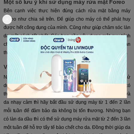
Một số lưu ý khi sử dụng máy rửa mặt Foreo
Bên cạnh việc thực hiện đúng cách rửa mặt bằng máy
Foreo như chia sẻ trên. Để giúp cho máy có thể phát huy
được hết công dụng của mình. Cũng như giúp chăm sóc làn
da một cách tốt nhất. Các bạn cần xây dựng một quy trình
chăm sóc da bằng máy rửa mặt Foreo phù hợp nhất với bản
thân của mình. Dưới đây là một số lưu ý dành cho các bạn.
Với những người mới sử dụng
Những người mới sử dụng máy rửa mặt Foreo chỉ nên sử
dụng máy ở tần suất thấp. Sau đó tăng dần lên để làn da có
thể thích ứng. Đặc biệt đối với những bạn có làn da khô và
da nhạy cảm thì hãy bắt đầu sử dụng máy từ 1 đến 2 lần
mỗi tuần để đảm bảo da không bị tổn thương. Những bạn
có làn da dầu thì có thể sử dụng máy rửa mặt từ 2 đến 3 lần
một tuần để hỗ trợ tẩy tế bào chết cho da. Đồng thời giúp da