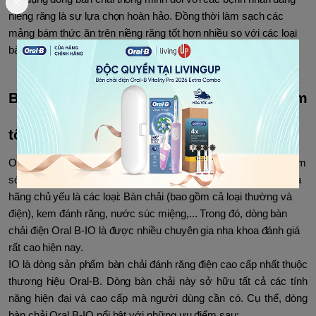
niềng răng là sự lựa chọn hoàn hảo. Đồng thời làm sạch các
mảng bám thức ăn trên niềng răng tốt hơn nhiều so với các loại
bàn chải thường.
Bàn chải điện Oral B-IO - Dòng sản phẩm
tốt nhất hiện nay
Oral-B là thương hiệu chuyên cung cấp các sản phẩm giúp chăm
sóc và bảo vệ răng miệng nổi tiếng toàn cầu. Các sản phẩm của
hãng chủ yếu là các loại: Bàn chải (bao gồm cả loại thường và
điện), kem đánh răng, nước súc miệng,... Trong đó, dòng bàn
chải điện Oral B-IO là được nhiều chuyên gia nha khoa đánh giá
rất cao hiện nay.
IO là dòng sản phẩm bàn chải đánh răng điện cao cấp nhất thuộc
thương hiệu Oral-B. Dòng bàn chải này sở hữu tất cả các tính
năng hiện đại và cao cấp mà người dùng cần có. Cụ thể, dòng
bàn chải Oral B-IO nổi bật với những ưu điểm sau: