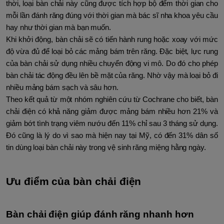
thời, loại bàn chải này cũng được tích hợp bộ đếm thời gian cho
mỗi lần đánh răng đúng với thời gian mà bác sĩ nha khoa yêu cầu
hay như thời gian mà bạn muốn.
Khi khởi động, bàn chải sẽ có tiến hành rung hoặc xoay với mức
độ vừa đủ để loại bỏ các mảng bám trên răng. Đặc biệt, lực rung
của bàn chải sử dụng nhiều chuyển động vi mô. Do đó cho phép
bàn chải tác động đều lên bề mặt của răng. Nhờ vậy mà loại bỏ đi
nhiều mảng bám sạch và sâu hơn.
Theo kết quả từ một nhóm nghiên cứu từ Cochrane cho biết, bàn
chải điện có khả năng giảm được mảng bám nhiều hơn 21% và
giảm bớt tình trạng viêm nướu đến 11% chỉ sau 3 tháng sử dụng.
Đó cũng là lý do vì sao mà hiện nay tại Mỹ, có đến 31% dân số
tin dùng loại bàn chải này trong vệ sinh răng miệng hằng ngày.
Ưu điểm của bàn chải điện
Bàn chải điện giúp đánh răng nhanh hơn