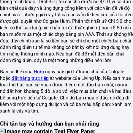
thông minh khác - Oral-B iO, tôi chỉ cho được nó 4/10, vì có đầu
bàn chải quá dày và ứng dụng cồng kềnh với các vấn đề về độ
chính xác - nhưng giờ đây tất cả các vấn đề tiêu cực của tôi đều
được giải quyết nhờ Colgate Hum. Phần tốt nhất ư? Chỉ $ 0 cho
kiểu có thể sạc lại (phiên bản tôi đã thử nghiệm) hoặc $ 50 nếu
bạn muốn mua một chiếc chạy bằng pin AAA. Thật sự không hề
đùa, đây chính xác là số tiền bạn sẽ chi cho một chiếc bàn chải
đánh răng điện tử tế mà không có bất kỳ kết nối ứng dụng hay
tính năng thông minh nào. Nếu bạn đã để mắt đến bàn chải
đánh răng điện, đây là một trong những điều nên làm.
Bạn có thể mua
Hum
ngay bây giờ từ trang chủ của Colgate
hoặc
đặt hàng trực tiếp
từ website của Living Up. Nếu bạn mua
loại thứ hai, bạn sẽ nhận được thêm một đầu bàn chải, nhưng
nó đắt hơn khoảng 5 đô la so với việc mua bàn chải và hai đầu
bổ sung trực tiếp từ Colgate. Cho dù bạn mua ở đâu, nó đều đi
kèm với một hộp đựng du lịch và có ba màu hấp dẫn: xanh lam,
xanh lá cây và tím.
Chỉ tận tay và hướng dẫn bạn chải răng