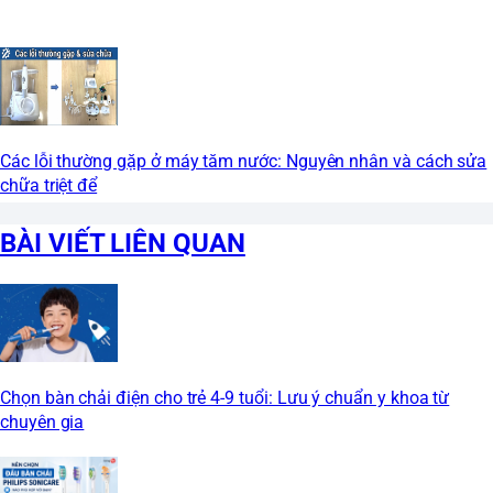
Các lỗi thường gặp ở máy tăm nước: Nguyên nhân và cách sửa
chữa triệt để
BÀI VIẾT LIÊN QUAN
Chọn bàn chải điện cho trẻ 4-9 tuổi: Lưu ý chuẩn y khoa từ
chuyên gia