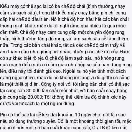
Kiểu máy có thể sạc lại có ba chế độ chải (bình thường, nhạy
cảm và sạch sâu), trong khi kiểu máy chạy bằng pin chỉ cung
cấp hai chế độ đầu tiên. Nó ít chế độ hơn hầu hết các bàn chải
thông minh khác, mặc dù tôi nghĩ rằng quá nhiều là quá mức
cần thiết. Chế độ nhạy cảm cung cấp một chuyển động rung
thấp, bình thường tăng độ rung, và làm sạch sâu sẽ tăng thêm
nữa. Trong các bàn chải khác, tất cả các chế độ cảm thấy và
âm thanh gần như giống hệt nhau, nhưng các chế độ của Hum
có sự khác biệt rõ rệt. Ở chế độ làm sạch sâu, nó không rung
quá mạnh đến mức có cảm giác như hộp sọ của bạn đang rung
lên, điều này tôi đánh giá cao. Ngoài ra, nó yên tĩnh một cách
đáng ngạc nhiên, mặc dù nó không im lặng vì dù gì thì nó cũng
là một thiết bị điện. Công ty nói với tôi rằng bàn chải có thể sạc
lại cung cấp 30.000 lần chải mỗi phút, với bàn chải chạy bằng
pin cung cấp 20.000; Tôi không thể kiểm tra độ chính xác này
được với tư cách là một người dùng.
Pin có thể sạc lại sẽ kéo dài khoảng 10 ngày cho một lần sạc
nếu sử dụng thường xuyên. Đó là một khoảng thời gian tốt, mặc
dù nó ít hơn một số bàn chải khác cung cấp; Oral-B iO kéo dài