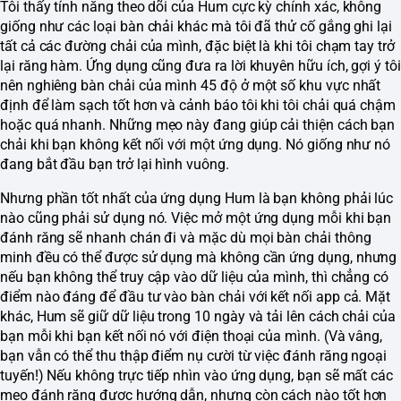
Tôi thấy tính năng theo dõi của Hum cực kỳ chính xác, không
giống như các loại bàn chải khác mà tôi đã thử cố gắng ghi lại
tất cả các đường chải của mình, đặc biệt là khi tôi chạm tay trở
lại răng hàm. Ứng dụng cũng đưa ra lời khuyên hữu ích, gợi ý tôi
nên nghiêng bàn chải của mình 45 độ ở một số khu vực nhất
định để làm sạch tốt hơn và cảnh báo tôi khi tôi chải quá chậm
hoặc quá nhanh. Những mẹo này đang giúp cải thiện cách bạn
chải khi bạn không kết nối với một ứng dụng. Nó giống như nó
đang bắt đầu bạn trở lại hình vuông.
Nhưng phần tốt nhất của ứng dụng Hum là bạn không phải lúc
nào cũng phải sử dụng nó. Việc mở một ứng dụng mỗi khi bạn
đánh răng sẽ nhanh chán đi và mặc dù mọi bàn chải thông
minh đều có thể được sử dụng mà không cần ứng dụng, nhưng
nếu bạn không thể truy cập vào dữ liệu của mình, thì chẳng có
điểm nào đáng để đầu tư vào bàn chải với kết nối app cả. Mặt
khác, Hum sẽ giữ dữ liệu trong 10 ngày và tải lên cách chải của
bạn mỗi khi bạn kết nối nó với điện thoại của mình. (Và vâng,
bạn vẫn có thể thu thập điểm nụ cười từ việc đánh răng ngoại
tuyến!) Nếu không trực tiếp nhìn vào ứng dụng, bạn sẽ mất các
mẹo đánh răng được hướng dẫn, nhưng còn cách nào tốt hơn