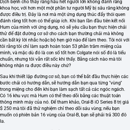
Dịch bệnh cho thấy rằng hầu hết người lớn không đánh răng
khoa học, với hơn một một phần tư người Mỹ bị sâu răng không
được điều trị. Đây là nơi mà một ứng dụng thúc đẩy thói quen
đánh răng tốt hơn có thể giúp ích. Khi bạn lần đầu tiên kết nối
Hum của mình với ứng dụng, nó sẽ yêu cầu bạn thực hiện chải
thử để đặt đường cơ sở cho cách bạn thường chải mà không
cần bất kỳ lời nhắc hoặc bộ hẹn giờ nào để làm theo. Tôi nói với
tôi rằng tôi chỉ làm sạch hoàn toàn 53 phần trăm miệng của
mình, và mặc dù đó là con số tốt hơn Colgate nói số đó là tiểu
chuẩn, nhưng tôi vẫn rất sốc khi thấy. Bằng cách nào mà tôi
không nhận ra được điều này chứ?
Sau khi thiết lập đường cơ sở, bạn có thể bắt đầu thực hiện các
bước chải có hướng dẫn, sẽ hướng dẫn bạn qua từng "vùng"
trong miệng cho đến khi bạn làm sạch tất cả các ngóc ngách.
Có 16 khu vực mà Hum có thể theo dõi bằng các thuật toán
thông minh máy của nó. Để tham khảo, Oral-B iO Series 8 trị giá
$ 250 mà tôi đã thử nghiệm chỉ theo dõi sáu vùng; nếu bạn
muốn có phiên bản 16 vùng của Oral-B, bạn sẽ phải trả 300 đô
la.