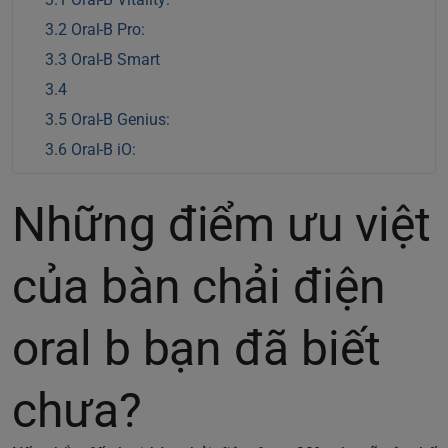
Oral-B Pro:
Oral-B Smart
Oral-B Genius:
Oral-B iO:
Những điểm ưu việt
của bàn chải điện
oral b bạn đã biết
chưa?