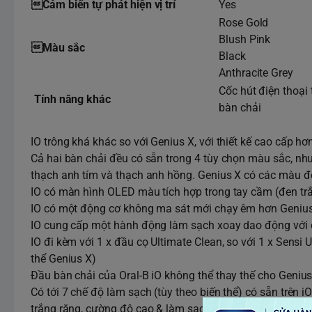
Cảm biến tự phát hiện vị trí
Yes
Rose Gold
Blush Pink
Màu sắc
Black
Anthracite Grey
Cốc hút điện thoạ
Tính năng khác
bàn chải
IO trông khá khác so với Genius X, với thiết kế cao cấp hơ
Cả hai bàn chải đều có sẵn trong 4 tùy chọn màu sắc, nh
thạch anh tím và thạch anh hồng. Genius X có các màu đe
IO có màn hình OLED màu tích hợp trong tay cầm (đen trắn
IO có một động cơ không ma sát mới chạy êm hơn Genius
IO cung cấp một hành động làm sạch xoay dao động với cá
IO đi kèm với 1 x đầu cọ Ultimate Clean, so với 1 x Sensi
thể Genius X)
Đầu bàn chải của Oral-B iO không thể thay thế cho Genius
Có tới 7 chế độ làm sạch (tùy theo biến thể) có sẵn trên
trắng răng, cường độ cao & làm sạch lưỡi) so với 6 chế đ