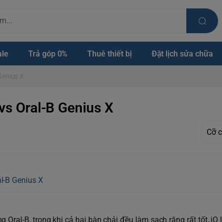
ale
Trả góp 0%
Thuê thiết bị
Đặt lịch sửa chữa
Genius X
 vs Oral-B Genius X
al-B Genius X
Oral-B, trong khi cả hai bàn chải đều làm sạch răng rất tốt, iO