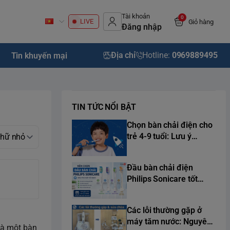
Tài khoản
0
LIVE
Giỏ hàng
Đăng nhập
Địa chỉ
Hotline:
0969889495
Tin khuyến mại
TIN TỨC NỔI BẬT
Chọn bàn chải điện cho
trẻ 4-9 tuổi: Lưu ý
chuẩn y khoa từ chuyên
gia
Đầu bàn chải điện
Philips Sonicare tốt
nhất 2026
Các lỗi thường gặp ở
máy tăm nước: Nguyên
 là một bàn