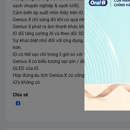
sạch chuyên nghiệp & sạch lưỡi).
Cảm biến áp suất nhìn thấy trên iO sáng lên màu xanh lụ
Genius X chỉ sáng đỏ khi có quá nhiều áp lực.
Genius X phát ra âm thanh khác khi cảm biến áp suất được
IO đã tăng cường AI và theo dõi 3D sạch hơn so với Geniu
Sự khác biệt nhỏ đối với ứng dụng. (Theo dõi 3D không kh
hơn.
IO có thể sạc chỉ trong 3 giờ so với 12 giờ của Genius X.
Genius X có biểu tượng sạc pin / đèn LED ở mặt trước của
OLED của iO.
Hộp đựng du lịch Genius X có cổng USB mà bao da iO’s k
iO’s không có.
Chia sẻ