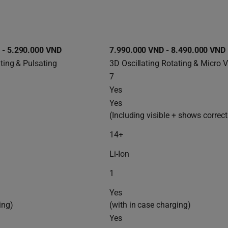
 - 5.290.000 VND
7.990.000 VND - 8.490.000 VND
ting & Pulsating
3D Oscillating Rotating & Micro V
7
Yes
Yes
(Including visible + shows correct
14+
Li-Ion
1
Yes
ing)
(with in case charging)
Yes