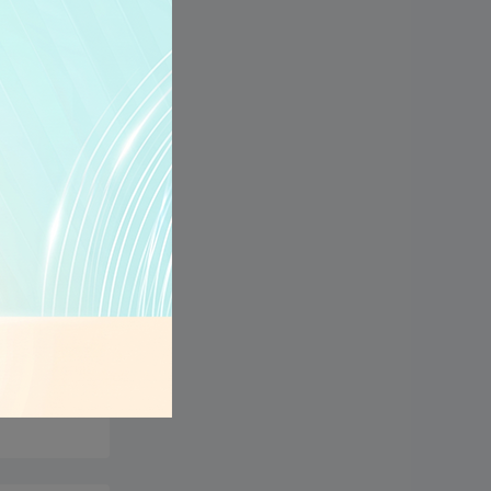
ều lực.
 phổ biến
 màn hình
 minh mà