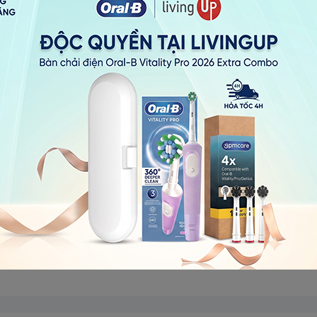
c khi áp dụng đúng lượng áp suất và màu đỏ khi sử dụng quá nhi
 kích hoạt, iO thì không.
s X.
ả dụng với Dòng 7 & 8) IO có đế sạc từ tính so với đế sạc Oral-B
 tay cầm bàn chải. Thông tin này được hiển thị chi tiết hơn trên
hông có. Hộp đựng du lịch Genius X có giá đỡ điện thoại thông