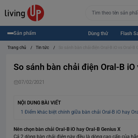
Sản phẩm
Dùng thử
Flash S
Trang chủ
/
Tin tức
/
So sánh bàn chải điện Oral-B iO vs Oral-B 
So sánh bàn chải điện Oral-B iO
07/02/2021
NỘI DUNG BÀI VIẾT
Điểm khác biệt chính giữa bàn chải Oral-B iO hay Or
Nên chọn bàn chải Oral-B iO hay Oral-B Genius X
Cả 2 dòng bàn chải điện này đều là dòng cao cấp của hãng 