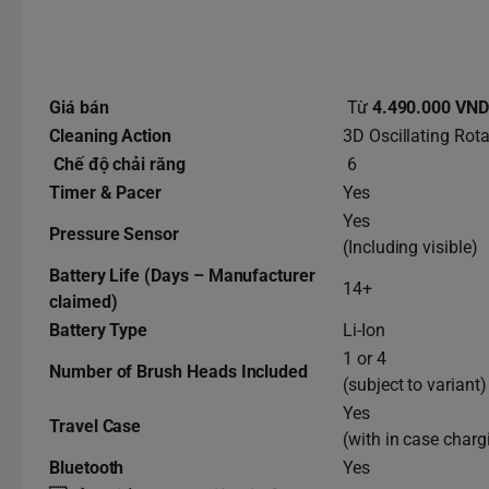
Giá bán
Từ
4.490.000 VND
Cleaning Action
3D Oscillating Rota
Chế độ chải răng
6
Timer & Pacer
Yes
Yes
Pressure Sensor
(Including visible)
Battery Life
(Days – Manufacturer
14+
claimed)
Battery Type
Li-Ion
1 or 4
Number of Brush Heads Included
(subject to variant)
Yes
Travel Case
(with in case charg
Bluetooth
Yes