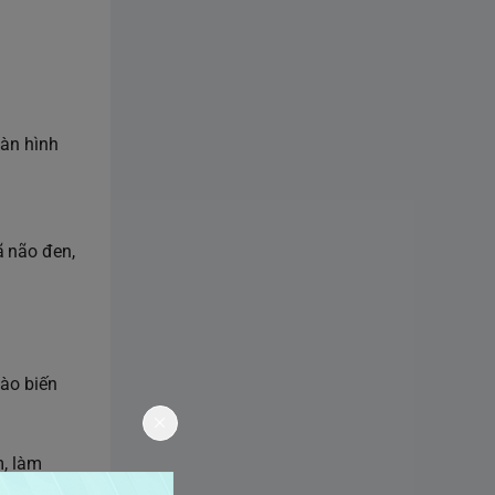
àn hình
ã não đen,
vào biến
m, làm
m trắng,