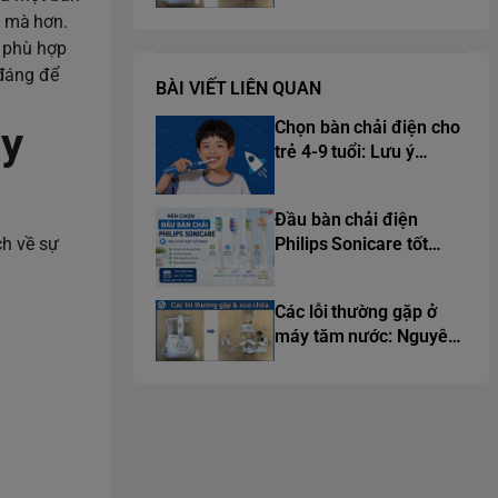
nhân và cách sửa chữa
t mà hơn.
triệt để
c phù hợp
 đáng để
BÀI VIẾT LIÊN QUAN
Chọn bàn chải điện cho
ay
trẻ 4-9 tuổi: Lưu ý
chuẩn y khoa từ chuyên
gia
Đầu bàn chải điện
Philips Sonicare tốt
ch về sự
nhất 2026
Các lỗi thường gặp ở
máy tăm nước: Nguyên
nhân và cách sửa chữa
triệt để