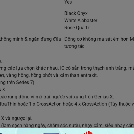
Yes
Black Onyx
White Alabaster
Rose Quartz
i thông minh & ngăn đựng đầu
Động cơ không ma sát êm hơn M
tương tác
n.
ưng các lựa chọn khác nhau. IO có sẵn trong thạch anh trắng, m
n, vàng hồng, hồng phớt và xám than antraxit.
g trên Series 7).
 X.
c rung động vi mô trái ngược với xung trên Genius X.
 UltraThin hoặc 1 x CrossAction hoặc 4 x CrossAction (Tùy thuộc 
 X và ngược lại.
 iO (làm sạch hàng ngày, chăm sóc nướu, nhạy cảm, siêu nhạy cả
ộ trên Genius (làm sạch hàng ngày, chăm sóc nướu, nhạy cảm, là