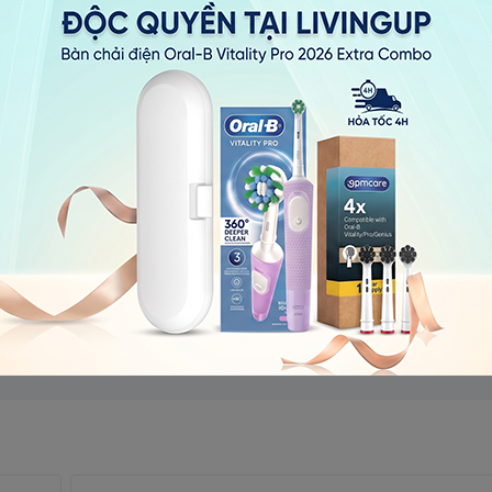
ếu bạn không truy cập vào ứng dụng thì nó không thể theo dõi 
một số tiền khá lớn để có được này. Trong khi đó Hum sẽ lưu dữ
 mỗi khi bạn kết nối nó với điện thoại của mình. Không chỉ thế b
 mẹo đánh răng được hướng dẫn, thế nhưng còn cách nào tốt hơn
ánh răng của mình ngoài việc xem chỉ dẫn từ ứng dụng đã được 
 cấp nhiều tính năng với mức giá hấp dẫn nhất trên thị trường
 chiếc bàn chải nhỏ gọn này nhé.