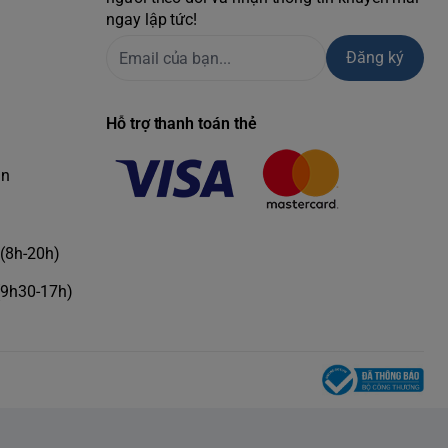
ngay lập tức!
Đăng ký
Hỗ trợ thanh toán thẻ
àn
(8h-20h)
(9h30-17h)