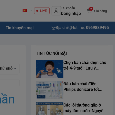
Tài khoản
0
LIVE
Giỏ hàng
Đăng nhập
Địa chỉ
Hotline:
0969889495
Tin khuyến mại
TIN TỨC NỔI BẬT
Chọn bàn chải điện cho
trẻ 4-9 tuổi: Lưu ý
chuẩn y khoa từ chuyên
gia
Đầu bàn chải điện
Philips Sonicare tốt
hần
nhất 2026
Các lỗi thường gặp ở
máy tăm nước: Nguyên