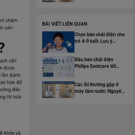
nhân và cách sửa chữa
triệt để
ình chăm
BÀI VIẾT LIÊN QUAN
ác sản
Chọn bàn chải điện cho
trẻ 4-9 tuổi: Lưu ý
?
chuẩn y khoa từ chuyên
gia
Đầu bàn chải điện
sạch cẩn
Philips Sonicare tốt
ện được
nhất 2026
i lần đánh
gian hơn để
Các lỗi thường gặp ở
 hưởng đến
máy tăm nước: Nguyên
ng lời hứa
nhân và cách sửa chữa
triệt để
ất khỏe và