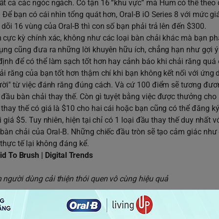
ất cả các ngóc ngách. Có tận 16 “khu vực” mà Hum có thể theo 
Để bạn có cái nhìn tổng quát hơn, Oral-B iO Series 8 với mức gi
õi 16 vùng của Oral-B thì con số bạn phải trả lên đến $300.
 cực kỳ chính xác, không như các loại bàn chải khác mà bạn ph
dụng cũng đưa ra những lời khuyên hữu ích, chẳng hạn như gợi ý
định để có thể làm sạch tốt hơn hay cảnh báo khi chải răng qu
ải răng của bạn tốt hơn thậm chí khi bạn không kết nối với ứng
ười" từ việc đánh răng đúng cách. Và cứ 100 điểm sẽ tương đươn
đầu bàn chải thay thế. Còn gì tuyệt bằng việc được thưởng cho 
thay thế có giá là $10 cho hai cái hoặc bạn cũng có thể đăng k
giá $5. Tuy nhiên, hiện tại chỉ có 1 loại đầu thay thế duy nhất v
 bàn chải của Oral-B. Những chiếc đầu tròn sẽ tạo cảm giác như
 thực tế lại không đáng kể.
h người dùng cải thiện thói quen vô cùng hiệu quả
gười dùng của ứng dụng Hum là bạn không cần phải sử dụng nó v
khiến bạn nhanh chóng phát ngán với nó, và mặc dù bạn có thể 