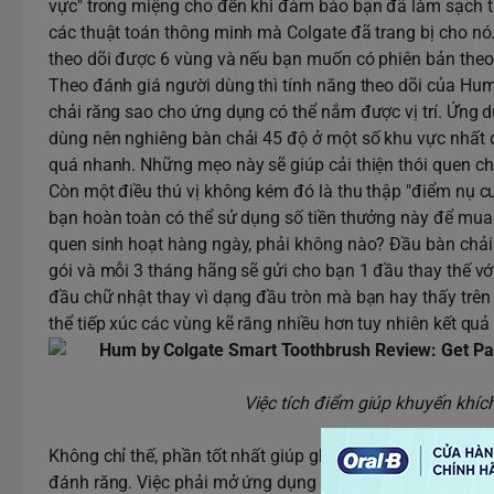
vực" trong miệng cho đến khi đảm bảo bạn đã làm sạch t
các thuật toán thông minh mà Colgate đã trang bị cho nó. 
theo dõi được 6 vùng và nếu bạn muốn có phiên bản theo d
Theo đánh giá người dùng thì tính năng theo dõi của Hum
chải răng sao cho ứng dụng có thể nắm được vị trí. Ứng 
dùng nên nghiêng bàn chải 45 độ ở một số khu vực nhất 
quá nhanh. Những mẹo này sẽ giúp cải thiện thói quen ch
Còn một điều thú vị không kém đó là thu thập "điểm nụ c
bạn hoàn toàn có thể sử dụng số tiền thưởng này để mua 
quen sinh hoạt hàng ngày, phải không nào? Đầu bàn chải 
gói và mỗi 3 tháng hãng sẽ gửi cho bạn 1 đầu thay thế với 
đầu chữ nhật thay vì dạng đầu tròn mà bạn hay thấy trên
thể tiếp xúc các vùng kẽ răng nhiều hơn tuy nhiên kết quả
Việc tích điểm giúp khuyến khíc
Không chỉ thế, phần tốt nhất giúp ghi điểm trong lòng n
đánh răng. Việc phải mở ứng dụng mỗi lần đánh răng sẽ 