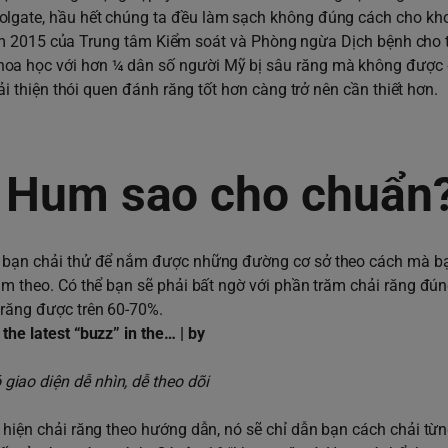
Colgate, hầu hết chúng ta đều làm sạch không đúng cách cho k
m 2015 của Trung tâm Kiểm soát và Phòng ngừa Dịch bệnh cho 
oa học với hơn ¼ dân số người Mỹ bị sâu răng mà không được đ
 thiện thói quen đánh răng tốt hơn càng trở nên cần thiết hơn.
e Hum sao cho chuẩn
ầu bạn chải thử để nắm được những đường cơ sở theo cách mà b
àm theo. Có thể bạn sẽ phải bất ngờ với phần trăm chải răng đún
 răng được trên 60-70%.
giao diện dễ nhìn, dễ theo dõi
c hiện chải răng theo hướng dẫn, nó sẽ chỉ dẫn bạn cách chải từ