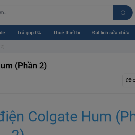
ale
Trả góp 0%
Thuê thiết bị
Đặt lịch sửa chữa
 2)
Hum (Phần 2)
 điện Colgate Hum (P