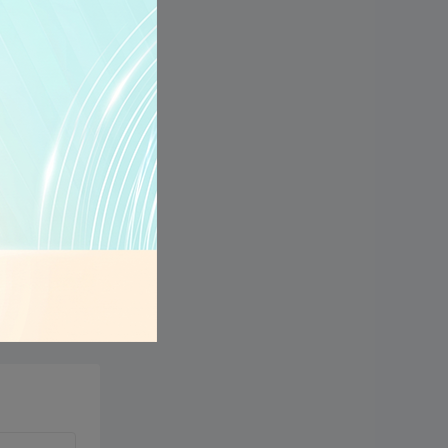
dữ liệu
 liệu của
ạn vẫn có
 để theo
nghiên cứu
 ngày nay.