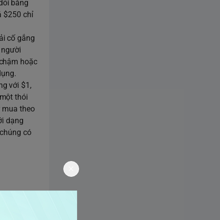
dõi bằng
á $250 chỉ
ải cố gắng
 người
á chậm hoặc
 dụng.
g với $1,
một thói
ý mua theo
ới dạng
 chúng có
ào mọi lúc
mọi loại