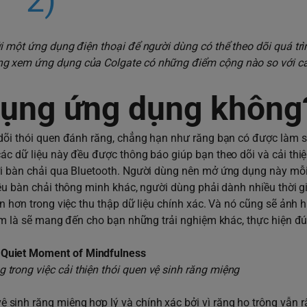
2)
i một ứng dụng điện thoại để người dùng có thể theo dõi quá tr
ng xem ứng dụng của Colgate có những điểm cộng nào so với c
 dụng ứng dụng không
 dõi thói quen đánh răng, chẳng hạn như răng bạn có được làm 
ác dữ liệu này đều được thông báo giúp bạn theo dõi và cải thi
với bàn chải qua Bluetooth. Người dùng nên mở ứng dụng này mỗ
iều bàn chải thông minh khác, người dùng phải dành nhiều thời 
ăn hơn trong việc thu thập dữ liệu chính xác. Và nó cũng sẽ ảnh
Hum là sẽ mang đến cho bạn những trải nghiệm khác, thực hiện đú
trong việc cải thiện thói quen vệ sinh răng miệng
 sinh răng miệng hợp lý và chính xác bởi vì răng họ trông vẫn r