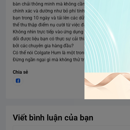
bàn chải thông minh mà không cần ứng dụng, thế nhưng n
chính xác và dường như bỏ phí tính năng mà bạn phải trả 
bạn trong 10 ngày và tải lên các dữ liệu, đường chải răng
thể thu thập điểm nụ cười từ việc đánh răng ngoại tuyến.
Không nhìn trực tiếp vào ứng dụng bạn sẽ bỏ lỡ mất các
dõi được liệu bạn có thực sự cải thiện được thói quen đ
bởi các chuyên gia hàng đầu?
Có thể nói Colgate Hum là một trong những sản phẩm cung
Đừng ngần ngại gì mà không thử trải nghiệm tuyệt vời với
Chia sẻ
Viết bình luận của bạn