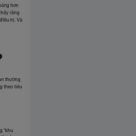
hoảng hơn
thấy rằng
iều trị. Và
?
ạn thường
g theo tiêu
ng "khu